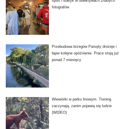
sport i Bałtyk w obiektywach znanych
fotografów
Przebudowa brzegów Parsęty drożeje i
łapie kolejne opóźnienie. Prace stoją już
ponad 7 miesięcy
Wiewiórki w parku linowym. Trening
zaczynają, zanim pojawią się ludzie
(WIDEO)