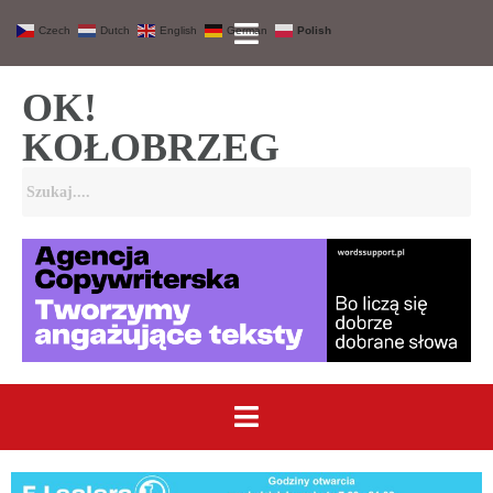
Czech
Dutch
English
German
Polish
OK!
KOŁOBRZEG