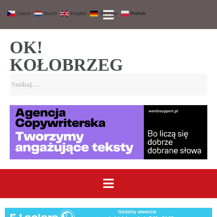
Czech
Dutch
English
German
Polish
OK!
KOŁOBRZEG