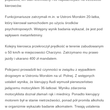
kierowców.
Funkcjonariusze zatrzymali m.in. w Ustroni Morskim 20-latka,
który kierował samochodem po użyciu środków
psychotropowych. Wstępny wynik badania wykazał, że jest pod
wpływem metamfetminy.
Kolejny kierowca przekroczył prędkość w terenie zabudowanym
o 50 km/h w miejscowości Charzyno. Zatrzymano mu prawo
jazdy i ukarano 400 zł mandatem.
Policjanci prowadzili też czynności w związku z wypadkiem
drogowym w Ustroniu Morskim na ul. Polnej. Z wstępnych
ustaleń wynika, że kierujący Audi wymusił pierwszeństwo
jadącemu motocyklem 36-latkowi. Wyniku zdarzenia
motocyklista doznał złamań rąk i miednicy. Ponadto kierujący
motorem był w stanie nietrzeźwości, ponad pół promila alkoholu
w organizmie wykazało badanie alkomatem. Trwają ustalenia