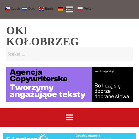
Czech
Dutch
English
German
Polish
OK!
KOŁOBRZEG