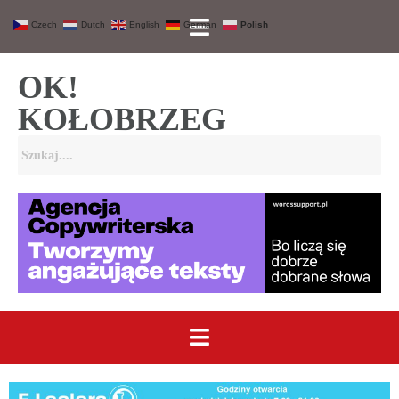
Czech
Dutch
English
German
Polish
OK!
KOŁOBRZEG