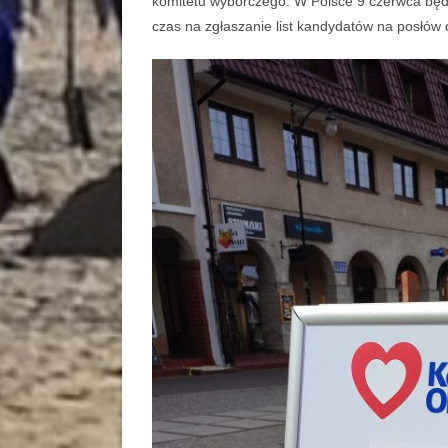
komitetu wyborczego. W Polsce 9 czerwca będ
czas na zgłaszanie list kandydatów na posłów 