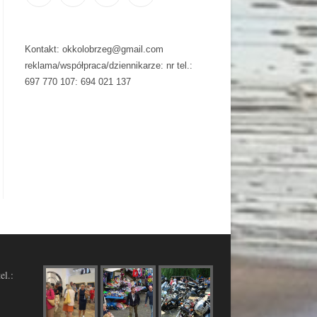
Kontakt: okkolobrzeg@gmail.com
reklama/współpraca/dziennikarze: nr tel.:
697 770 107: 694 021 137
el.: