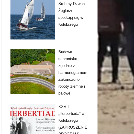
Srebrny Dzwon.
Żeglarze
spotkają się w
Kołobrzegu
Budowa
schroniska
zgodnie z
harmonogramem.
Zakończono
roboty ziemne i
palowe
XXVII
„Herbertiada” w
Kołobrzegu
(ZAPROSZENIE,