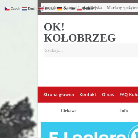
Lotnisko
Komunikacja Miejska
Markety spożywc
Czech
Dutch
English
German
Polish
OK!
KOŁOBRZEG
Strona główna
Kontakt
O nas
FAQ Koł
Ciekawe
Info