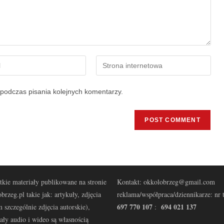
podczas pisania kolejnych komentarzy.
kie materiały publikowane na stronie
Kontakt: okkolobrzeg@gmail.com
brzeg.pl takie jak: artykuły, zdjęcia
reklama/współpraca/dziennikarze: nr t
697 770 107
694 021 137
 szczególnie zdjęcia autorskie),
:
ały audio i wideo są własnością