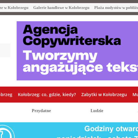
ze w Kołobrzegu
Galerie handlowe w Kołobrzegu
Plaża nudystów w pobliż
obrzeg
Kołobrzeg: co, gdzie, kiedy?
Zabytki w Kołobrzegu
Mu
Przydatne
Ludzie