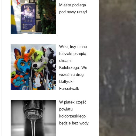
Miasto podlega
pod nowy urząd
Wilki, lisy i inne
futrzaki przejdą
ulicami
Kołobrzegu. We
wrześniu drugi
Bałtycki
Fursuitwalk
W piątek część
powiatu
kołobrzeskiego
będzie bez wody