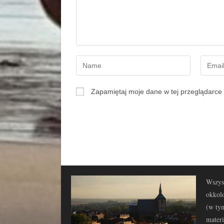
Zapamiętaj moje dane w tej przeglądarce 
Wszyst
okkolo
(w tym
materi