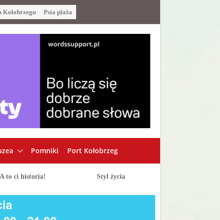
u Kołobrzegu
Psia plaża
zea
Pomniki
Port Kołobrzeg
A to ci historia!
Styl życia