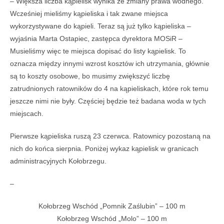
– Większa liczba kąpielisk wynika ze zmiany prawa wodnego.
Wcześniej mieliśmy kąpieliska i tak zwane miejsca
wykorzystywane do kąpieli. Teraz są już tylko kąpieliska –
wyjaśnia Marta Ostapiec, zastępca dyrektora MOSiR –
Musieliśmy więc te miejsca dopisać do listy kąpielisk. To
oznacza między innymi wzrost kosztów ich utrzymania, głównie
są to koszty osobowe, bo musimy zwiększyć liczbę
zatrudnionych ratowników do 4 na kąpieliskach, które rok temu
jeszcze nimi nie były. Częściej będzie też badana woda w tych
miejscach.
Pierwsze kąpieliska ruszą 23 czerwca. Ratownicy pozostaną na
nich do końca sierpnia. Poniżej wykaz kąpielisk w granicach
administracyjnych Kołobrzegu.
–
Kołobrzeg Wschód „Pomnik Zaślubin” – 100 m
Kołobrzeg Wschód „Molo” – 100 m