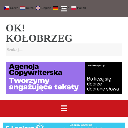
Czech
Dutch
English
German
Polish
OK!
KOŁOBRZEG