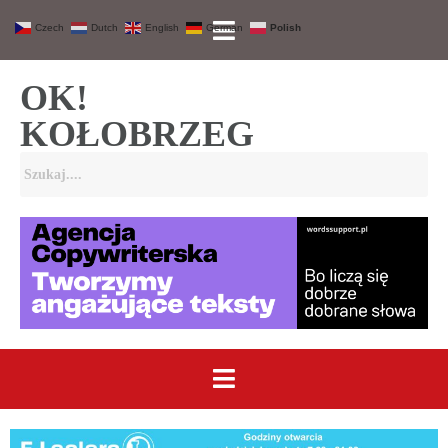
Czech
Dutch
English
German
Polish
OK!
KOŁOBRZEG