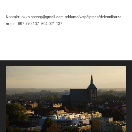
Kontakt: okkolobrzeg@gmail.com reklama/współpraca/dziennikarze:
nr tel.: 697 770 107: 694 021 137