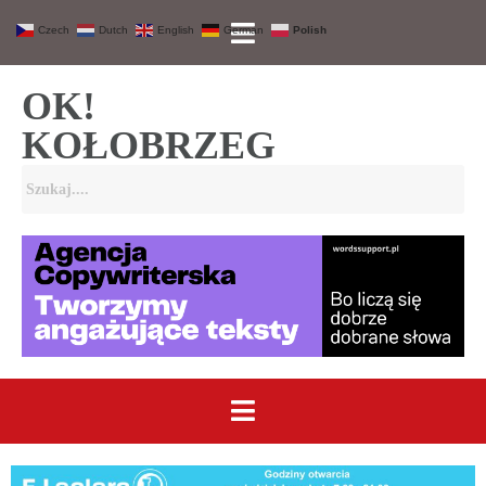
Czech
Dutch
English
German
Polish
OK!
KOŁOBRZEG