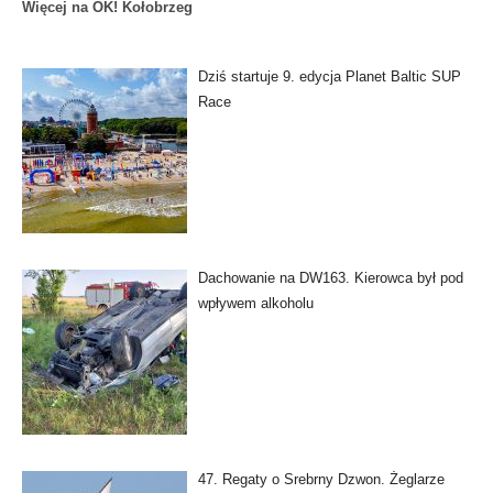
Więcej na OK! Kołobrzeg
Dziś startuje 9. edycja Planet Baltic SUP
Race
Dachowanie na DW163. Kierowca był pod
wpływem alkoholu
47. Regaty o Srebrny Dzwon. Żeglarze