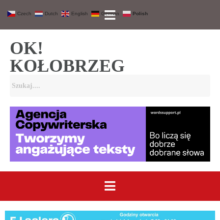
Czech
Dutch
English
German
Polish
OK!
KOŁOBRZEG