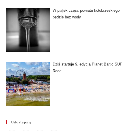
W piątek część powiatu kołobrzeskiego
będzie bez wody
Dziś startuje 9. edycja Planet Baltic SUP
Race
Udostępnij