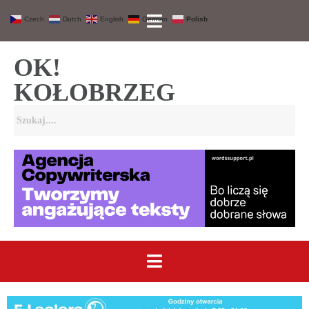
Czech
Dutch
English
German
Polish
OK!
KOŁOBRZEG