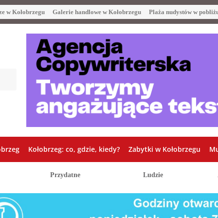
ze w Kołobrzegu
Galerie handlowe w Kołobrzegu
Plaża nudystów w pobliż
obrzeg
Kołobrzeg: co, gdzie, kiedy?
Zabytki w Kołobrzegu
Mu
Przydatne
Ludzie