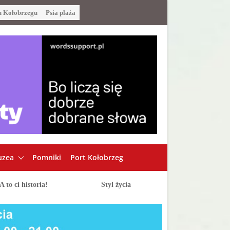
u Kołobrzegu
Psia plaża
zea
Pomniki
Port Kołobrzeg
A to ci historia!
Styl życia