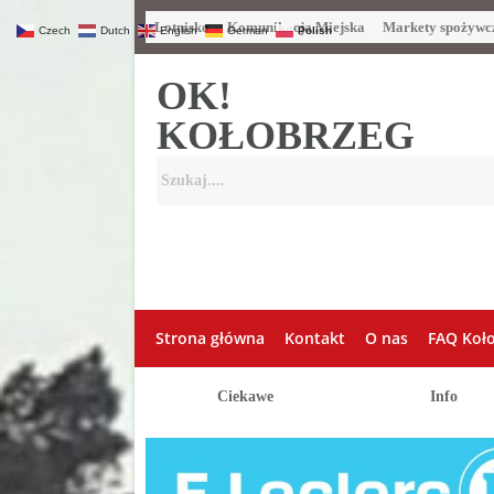
Lotnisko
Komunikacja Miejska
Markety spożywc
Czech
Dutch
English
German
Polish
OK!
KOŁOBRZEG
Strona główna
Kontakt
O nas
FAQ Koł
Ciekawe
Info