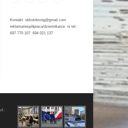
Kontakt: okkolobrzeg@gmail.com
reklama/współpraca/dziennikarze: nr tel.:
697 770 107: 694 021 137
el.: