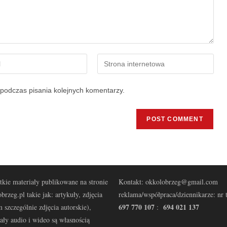
podczas pisania kolejnych komentarzy.
kie materiały publikowane na stronie
Kontakt: okkolobrzeg@gmail.com
brzeg.pl takie jak: artykuły, zdjęcia
reklama/współpraca/dziennikarze: nr t
697 770 107
694 021 137
 szczególnie zdjęcia autorskie),
:
ały audio i wideo są własnością