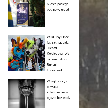
Miasto podlega
pod nowy urząd
Wilki, lisy i inne
futrzaki przejdą
ulicami
Kołobrzegu. We
wrześniu drugi
Bałtycki
Fursuitwalk
W piątek część
powiatu
kołobrzeskiego
będzie bez wody