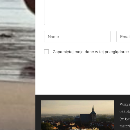
Zapamiętaj moje dane w tej przeglądarce 
Wszyst
okkolo
(w tym
materi