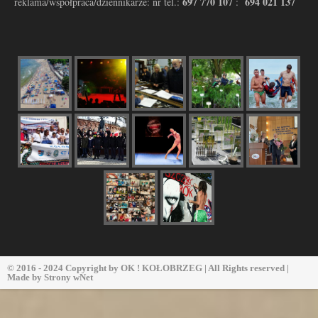
697 770 107
694 021 137
reklama/współpraca/dziennikarze: nr tel.:
:
© 2016 - 2024 Copyright by
OK ! KOŁOBRZEG
| All Rights reserved |
Made by
Strony wNet