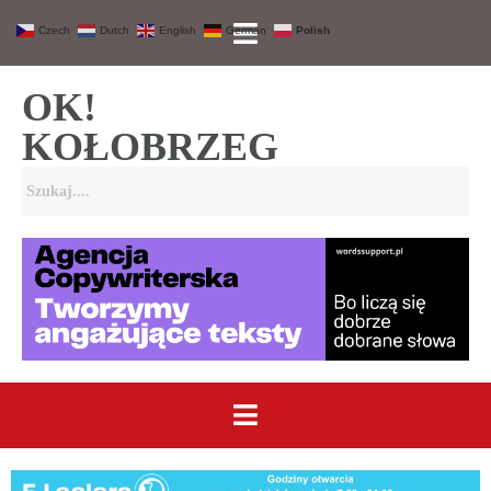
Czech
Dutch
English
German
Polish
OK!
KOŁOBRZEG