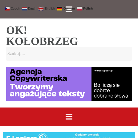
Czech
Dutch
English
German
Polish
OK!
KOŁOBRZEG