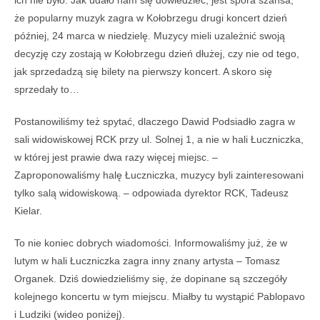
że popularny muzyk zagra w Kołobrzegu drugi koncert dzień
później, 24 marca w niedzielę. Muzycy mieli uzależnić swoją
decyzję czy zostają w Kołobrzegu dzień dłużej, czy nie od tego,
jak sprzedadzą się bilety na pierwszy koncert. A skoro się
sprzedały to…
Postanowiliśmy też spytać, dlaczego Dawid Podsiadło zagra w
sali widowiskowej RCK przy ul. Solnej 1, a nie w hali Łuczniczka,
w której jest prawie dwa razy więcej miejsc. –
Zaproponowaliśmy halę Łuczniczka, muzycy byli zainteresowani
tylko salą widowiskową. – odpowiada dyrektor RCK, Tadeusz
Kielar.
To nie koniec dobrych wiadomości. Informowaliśmy już, że w
lutym w hali Łuczniczka zagra inny znany artysta – Tomasz
Organek. Dziś dowiedzieliśmy się, że dopinane są szczegóły
kolejnego koncertu w tym miejscu. Miałby tu wystąpić Pablopavo
i Ludziki (wideo poniżej).