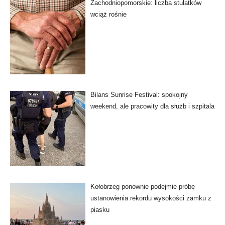
Zachodniopomorskie: liczba stulatków
wciąż rośnie
Bilans Sunrise Festival: spokojny
weekend, ale pracowity dla służb i szpitala
Kołobrzeg ponownie podejmie próbę
ustanowienia rekordu wysokości zamku z
piasku