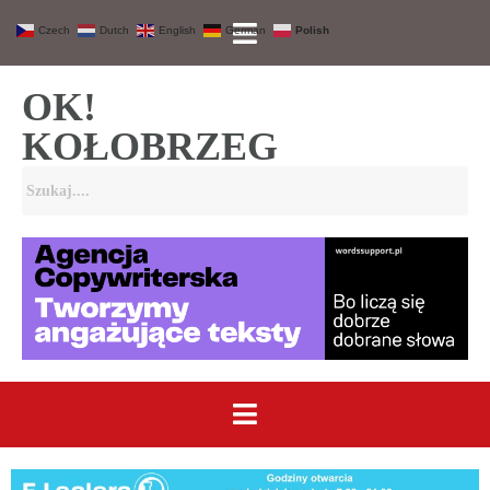
Czech
Dutch
English
German
Polish
OK!
KOŁOBRZEG