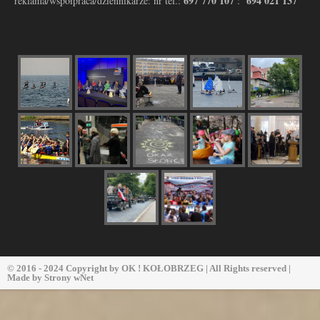
697 770 107
694 021 137
reklama/współpraca/dziennikarze: nr tel.:
:
© 2016 - 2024 Copyright by
OK ! KOŁOBRZEG
| All Rights reserved |
Made by
Strony wNet