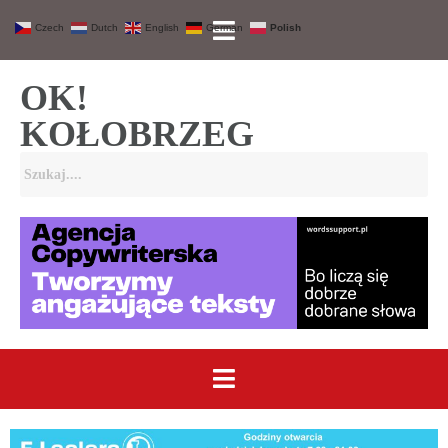
Czech
Dutch
English
German
Polish
OK!
KOŁOBRZEG