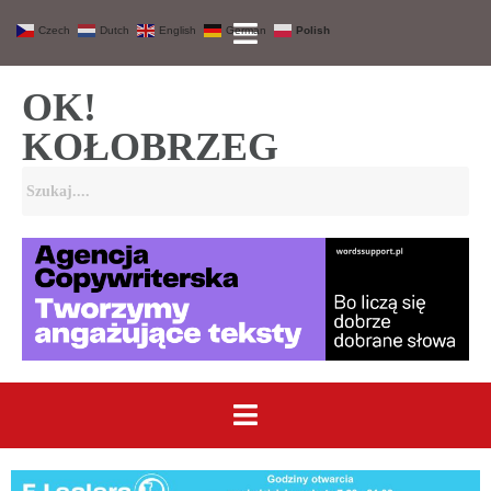
Czech
Dutch
English
German
Polish
OK!
KOŁOBRZEG