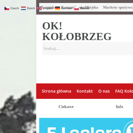
Lotnisko
Komunikacja Miejska
Markety spożywc
Czech
Dutch
English
German
Polish
OK!
KOŁOBRZEG
Strona główna
Kontakt
O nas
FAQ Koł
Ciekawe
Info