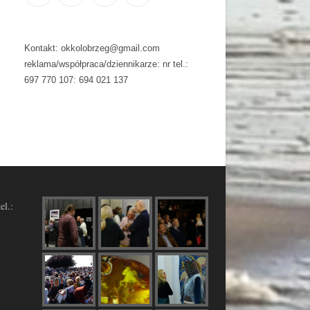
Kontakt: okkolobrzeg@gmail.com
reklama/współpraca/dziennikarze: nr tel.:
697 770 107: 694 021 137
el.: