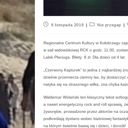
8 listopada 2018
Nie przegap
Regionalne Centrum Kultury w Kołobrzegu za
w sali widowiskowej RCK o godz. 11.00, zosta
Lalek Pleciuga. Bilety: 8 zł. D
la dzieci od 4 lat.
„Czerwony Kapturek” to jedna z najbardziej znan
dzielnie przemierza ciemny las, by dostarczyć
natyka się na strasznego wilka, zna chyba każ
Waldemar Wolański ten klasyczny tekst wzbogac
a nawet energetyczny rock and roll sprawią, że
żyworękie, prowadzone przez aktorów na oczac
podkreślają dystans wobec baśniowej fantasty
na którym świetnie bawią się i dzieci, i dorośli!