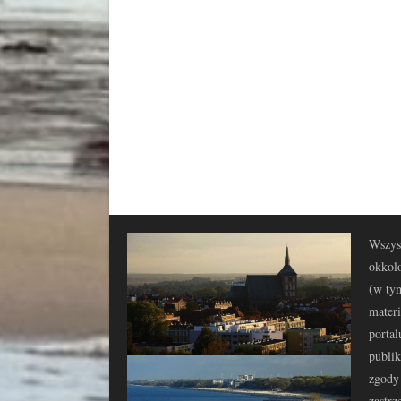
Wszyst
okkolo
(w tym
materi
portal
publi
zgody 
zastrz