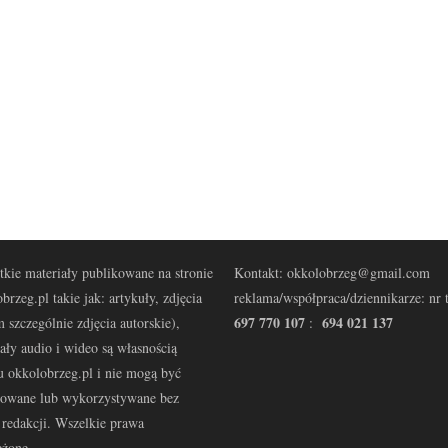
kie materiały publikowane na stronie
Kontakt: okkolobrzeg@gmail.com
brzeg.pl takie jak: artykuły, zdjęcia
reklama/współpraca/dziennikarze: nr t
697 770 107
694 021 137
 szczególnie zdjęcia autorskie),
:
ały audio i wideo są własnością
u okkolobrzeg.pl i nie mogą być
kowane lub wykorzystywane bez
redakcji. Wszelkie prawa
eżone.