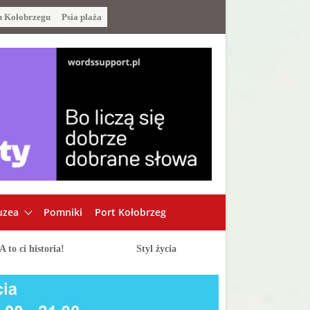
u Kołobrzegu
Psia plaża
zea
Pomniki
Port Kołobrzeg
A to ci historia!
Styl życia