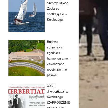
Srebrny Dzwon.
Żeglarze
spotkają się w
Kołobrzegu
Budowa
schroniska
zgodnie z
harmonogramem.
Zakończono
roboty ziemne i
palowe
XXVII
„Herbertiada” w
Kołobrzegu
(ZAPROSZENIE,