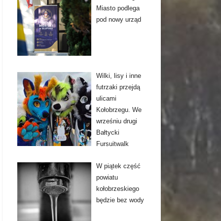
Miasto podlega
pod nowy urząd
Wilki, lisy i inne
futrzaki przejdą
ulicami
Kołobrzegu. We
wrześniu drugi
Bałtycki
Fursuitwalk
W piątek część
powiatu
kołobrzeskiego
będzie bez wody