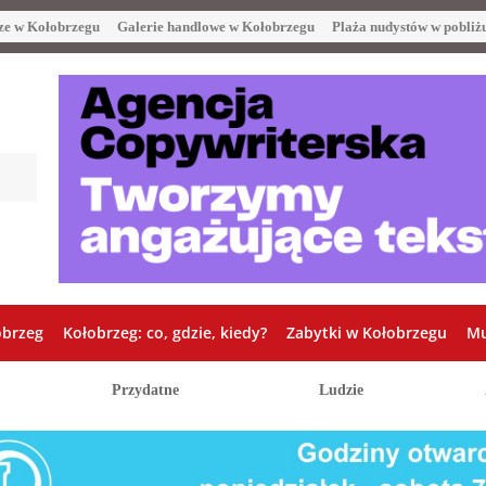
ze w Kołobrzegu
Galerie handlowe w Kołobrzegu
Plaża nudystów w pobliż
obrzeg
Kołobrzeg: co, gdzie, kiedy?
Zabytki w Kołobrzegu
Mu
Przydatne
Ludzie