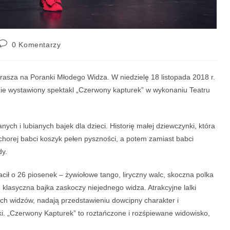
0 Komentarzy
prasza na Poranki Młodego Widza.
W niedzielę 18 listopada 2018 r.
nie wystawiony spektakl „Czerwony kapturek” w wykonaniu Teatru
ych i lubianych bajek dla dzieci. Historię małej dziewczynki, która
 chorej babci koszyk pełen pyszności, a potem zamiast babci
dy.
ił o 26 piosenek – żywiołowe tango, liryczny walc, skoczna polka
 klasyczna bajka zaskoczy niejednego widza. Atrakcyjne lalki
h widzów, nadają przedstawieniu dowcipny charakter i
ki. „Czerwony Kapturek” to roztańczone i rozśpiewane widowisko,