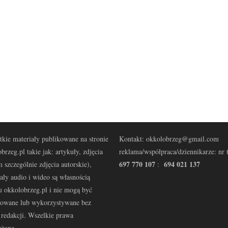
kie materiały publikowane na stronie
Kontakt: okkolobrzeg@gmail.com
brzeg.pl takie jak: artykuły, zdjęcia
reklama/współpraca/dziennikarze: nr t
697 770 107
694 021 137
 szczególnie zdjęcia autorskie),
:
ały audio i wideo są własnością
u okkolobrzeg.pl i nie mogą być
kowane lub wykorzystywane bez
redakcji. Wszelkie prawa
eżone.