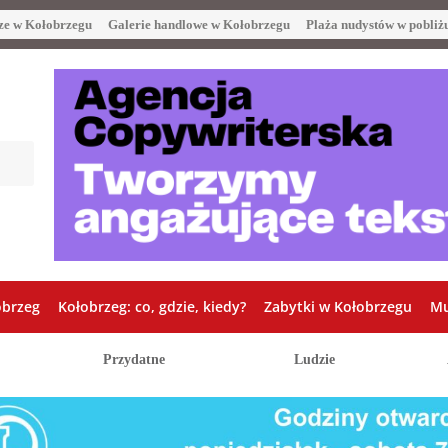
ze w Kołobrzegu
Galerie handlowe w Kołobrzegu
Plaża nudystów w pobliż
obrzeg
Kołobrzeg: co, gdzie, kiedy?
Zabytki w Kołobrzegu
Mu
Przydatne
Ludzie