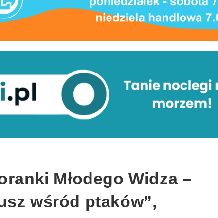
Poranki Młodego Widza –
usz wśród ptaków”,