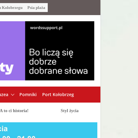
u Kołobrzegu
Psia plaża
zea
Pomniki
Port Kołobrzeg
A to ci historia!
Styl życia