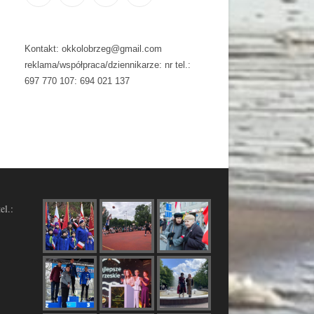
Kontakt: okkolobrzeg@gmail.com
reklama/współpraca/dziennikarze: nr tel.:
697 770 107: 694 021 137
el.: