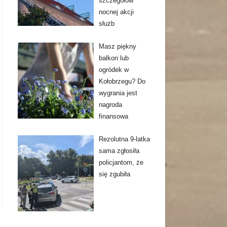
szczegółów
nocnej akcji
służb
Masz piękny
balkon lub
ogródek w
Kołobrzegu? Do
wygrania jest
nagroda
finansowa
Rezolutna 9-latka
sama zgłosiła
policjantom, że
się zgubiła