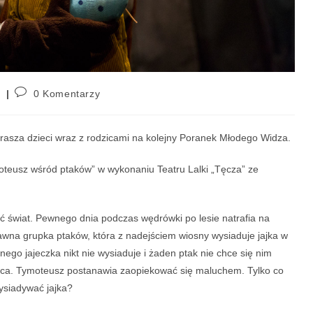
p
0 Komentarzy
asza dzieci wraz z rodzicami na kolejny Poranek Młodego Widza.
oteusz wśród ptaków” w wykonaniu Teatru Lalki „Tęcza” ze
ć świat. Pewnego dnia podczas wędrówki po lesie natrafia na
wna grupka ptaków, która z nadejściem wiosny wysiaduje jajka w
nego jajeczka nikt nie wysiaduje i żaden ptak nie chce się nim
sica. Tymoteusz postanawia zaopiekować się maluchem. Tylko co
ysiadywać jajka?