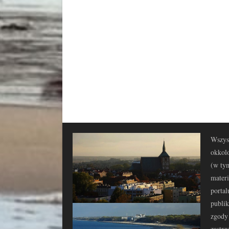
Wszyst
okkolo
(w tym
materi
portal
publi
zgody 
zastrz