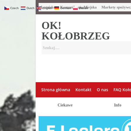
Lotnisko
Komunikacja Miejska
Markety spożywc
Czech
Dutch
English
German
Polish
OK!
KOŁOBRZEG
Strona główna
Kontakt
O nas
FAQ Koł
Ciekawe
Info