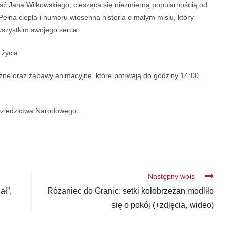
ść Jana Wilkowskiego, ciesząca się niezmierną popularnością od
 Pełna ciepła i humoru wiosenna historia o małym misiu, który
wszystkim swojego serca.
życia.
zne oraz zabawy animacyjne, które potrwają do godziny 14:00.
 Dziedzictwa Narodowego.
Następny wpis
ał”,
Różaniec do Granic: setki kołobrzeżan modliło
się o pokój (+zdjęcia, wideo)