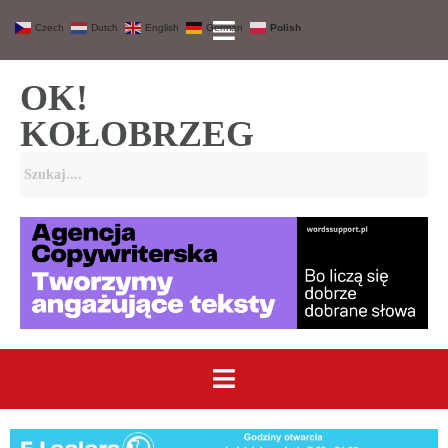
Czech
Dutch
English
German
Polish
OK!
KOŁOBRZEG