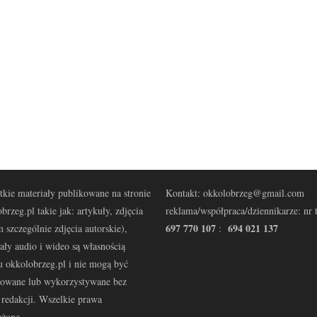
kie materiały publikowane na stronie
Kontakt: okkolobrzeg@gmail.com
brzeg.pl takie jak: artykuły, zdjęcia
reklama/współpraca/dziennikarze: nr t
697 770 107
694 021 137
 szczególnie zdjęcia autorskie),
:
ały audio i wideo są własnością
u okkolobrzeg.pl i nie mogą być
kowane lub wykorzystywane bez
redakcji. Wszelkie prawa
eżone.