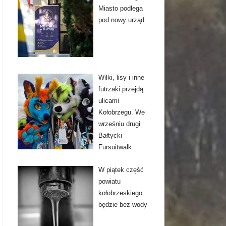
Miasto podlega
pod nowy urząd
Wilki, lisy i inne
futrzaki przejdą
ulicami
Kołobrzegu. We
wrześniu drugi
Bałtycki
Fursuitwalk
W piątek część
powiatu
kołobrzeskiego
będzie bez wody