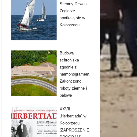
Srebrny Dzwon.
Żeglarze
spotkają się w
Kołobrzegu
Budowa
schroniska
zgodnie z
harmonogramem.
Zakończono
roboty ziemne i
palowe
XXVII
„Herbertiada” w
Kołobrzegu
(ZAPROSZENIE,