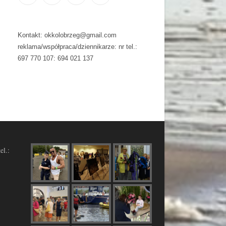
Kontakt: okkolobrzeg@gmail.com
reklama/współpraca/dziennikarze: nr tel.:
697 770 107: 694 021 137
el.: