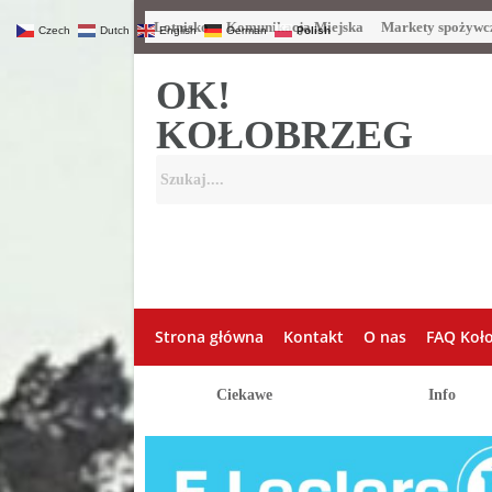
Lotnisko
Komunikacja Miejska
Markety spożywc
Czech
Dutch
English
German
Polish
OK!
KOŁOBRZEG
Strona główna
Kontakt
O nas
FAQ Koł
Ciekawe
Info