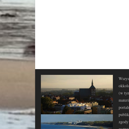
Wszyst
okkolo
(w tym
materi
portal
publi
zgody 
zastrz