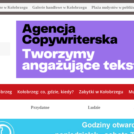
ze w Kołobrzegu
Galerie handlowe w Kołobrzegu
Plaża nudystów w pobliż
obrzeg
Kołobrzeg: co, gdzie, kiedy?
Zabytki w Kołobrzegu
Mu
Przydatne
Ludzie