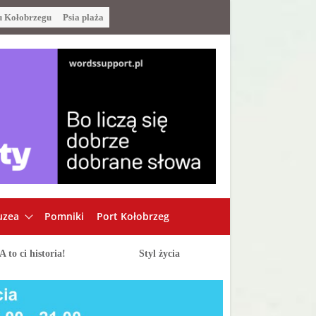
u Kołobrzegu
Psia plaża
zea
Pomniki
Port Kołobrzeg
A to ci historia!
Styl życia