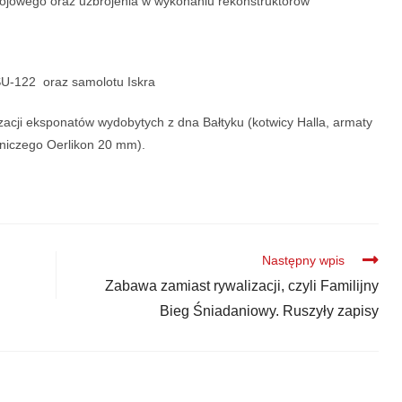
ojowego oraz uzbrojenia w wykonaniu rekonstruktorów
SU-122 oraz samolotu Iskra
zacji eksponatów wydobytych z dna Bałtyku (kotwicy Halla, armaty
tniczego Oerlikon 20 mm).
Następny wpis
Zabawa zamiast rywalizacji, czyli Familijny
Bieg Śniadaniowy. Ruszyły zapisy