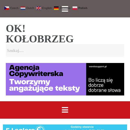
Czech
Dutch
English
German
Polish
OK!
KOŁOBRZEG