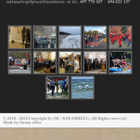
697 770 107
694 021 137
reklama/współpraca/dziennikarze: nr tel.:
:
© 2016 - 2024 Copyright by
OK ! KOŁOBRZEG
| All Rights reserved |
Made by
Strony wNet