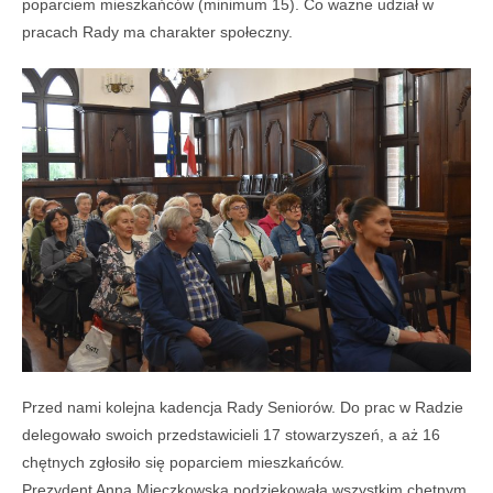
poparciem mieszkańców (minimum 15). Co ważne udział w
pracach Rady ma charakter społeczny.
Przed nami kolejna kadencja Rady Seniorów. Do prac w Radzie
delegowało swoich przedstawicieli 17 stowarzyszeń, a aż 16
chętnych zgłosiło się poparciem mieszkańców.
Prezydent Anna Mieczkowska podziękowała wszystkim chętnym