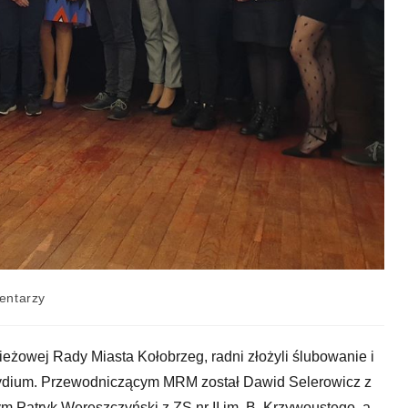
entarzy
zieżowej Rady Miasta Kołobrzeg, radni złożyli ślubowanie i
zydium. Przewodniczącym MRM został Dawid Selerowicz z
 Patryk Wereszczyński z ZS nr II im. B. Krzywoustego, a