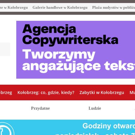
ze w Kołobrzegu
Galerie handlowe w Kołobrzegu
Plaża nudystów w pobliż
obrzeg
Kołobrzeg: co, gdzie, kiedy?
Zabytki w Kołobrzegu
Mu
Przydatne
Ludzie