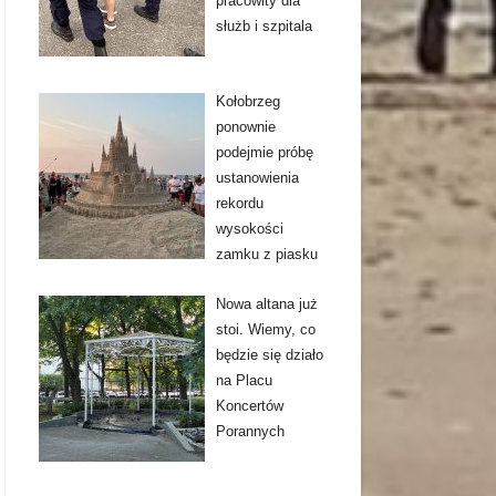
pracowity dla
służb i szpitala
Kołobrzeg
ponownie
podejmie próbę
ustanowienia
rekordu
wysokości
zamku z piasku
Nowa altana już
stoi. Wiemy, co
będzie się działo
na Placu
Koncertów
Porannych