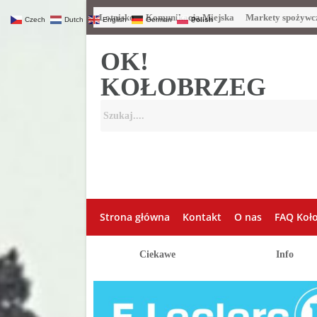
Lotnisko
Komunikacja Miejska
Markety spożywc
Czech
Dutch
English
German
Polish
OK!
KOŁOBRZEG
Strona główna
Kontakt
O nas
FAQ Koł
Ciekawe
Info