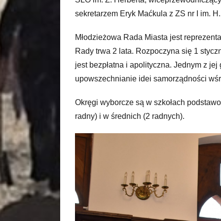
sekretarzem Eryk Maćkula z ZS nr I im. H
Młodzieżowa Rada Miasta jest reprezenta
Rady trwa 2 lata. Rozpoczyna się 1 styc
jest bezpłatna i apolityczna. Jednym z jej
upowszechnianie idei samorządności wśr
Okręgi wyborcze są w szkołach podstawow
radny) i w średnich (2 radnych).