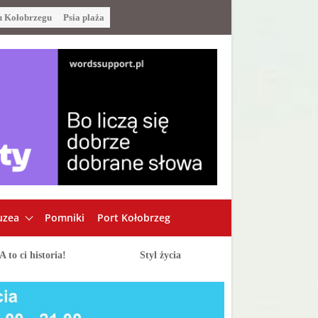
u Kołobrzegu
Psia plaża
zea
Pomniki
Port Kołobrzeg
A to ci historia!
Styl życia