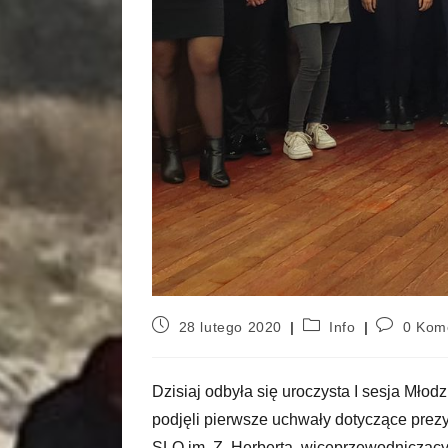
28 lutego 2020
Info
0 Kom
Dzisiaj odbyła się uroczysta I sesja Młod
podjęli pierwsze uchwały dotyczące pre
SLO im. Z. Herberta, wiceprzewodniczącym