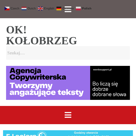
Czech
Dutch
English
German
Polish
OK!
KOŁOBRZEG