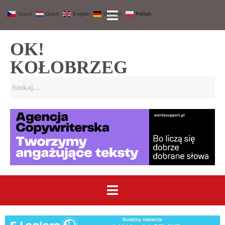
Czech
Dutch
English
German
Polish
OK!
KOŁOBRZEG