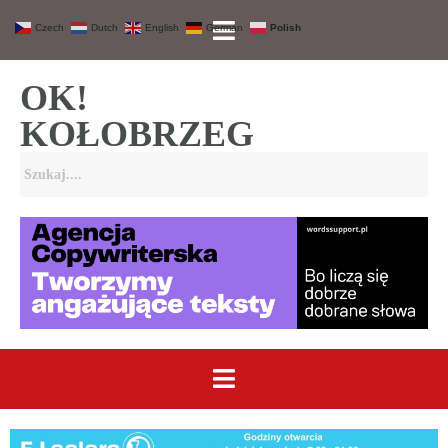
Czech
Dutch
English
German
Polish
OK!
KOŁOBRZEG