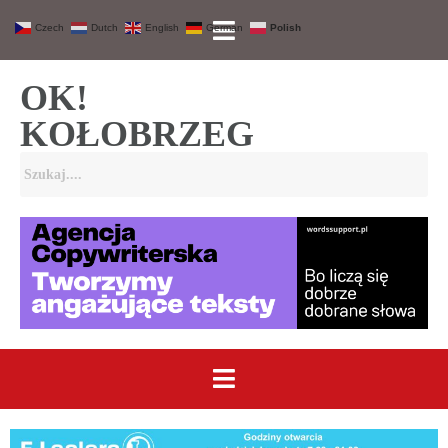
Czech
Dutch
English
German
Polish
OK!
KOŁOBRZEG