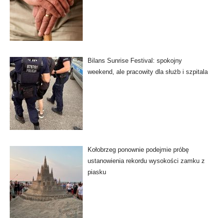
Bilans Sunrise Festival: spokojny
weekend, ale pracowity dla służb i szpitala
Kołobrzeg ponownie podejmie próbę
ustanowienia rekordu wysokości zamku z
piasku