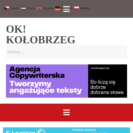
Czech
Dutch
English
German
Polish
OK!
KOŁOBRZEG