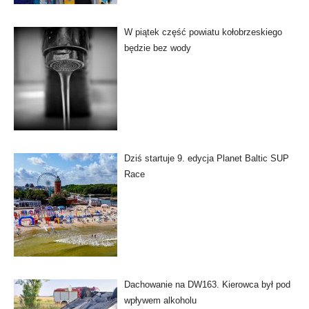
W piątek część powiatu kołobrzeskiego
będzie bez wody
Dziś startuje 9. edycja Planet Baltic SUP
Race
Dachowanie na DW163. Kierowca był pod
wpływem alkoholu