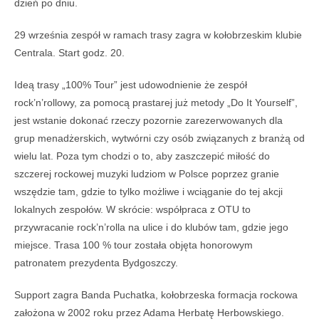
dzień po dniu.
29 września zespół w ramach trasy zagra w kołobrzeskim klubie
Centrala. Start godz. 20.
Ideą trasy „100% Tour” jest udowodnienie że zespół
rock’n’rollowy, za pomocą prastarej już metody „Do It Yourself”,
jest wstanie dokonać rzeczy pozornie zarezerwowanych dla
grup menadżerskich, wytwórni czy osób z
wiązanych z branżą od
wielu lat. Poza tym chodzi o to, aby zaszczepić miłość do
szczerej rockowej muzyki ludziom w Polsce poprzez granie
wszędzie tam, gdzie to tylko możliwe i wciąganie do tej akcji
lokalnych zespołów. W skrócie: współpraca z OTU to
przywracanie rock’n’rolla na ulice i do klubów tam, gdzie jego
miejsce. Trasa 100 % tour została objęta honorowym
patronatem prezydenta Bydgoszczy.
Support zagra Banda Puchatka, kołobrzeska formacja rockowa
założona w 2002 roku przez Adama Herbatę Herbowskiego.