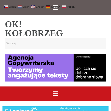
Czech
Dutch
English
German
Polish
OK!
KOŁOBRZEG