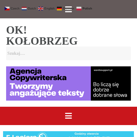
Czech
Dutch
English
German
Polish
OK!
KOŁOBRZEG