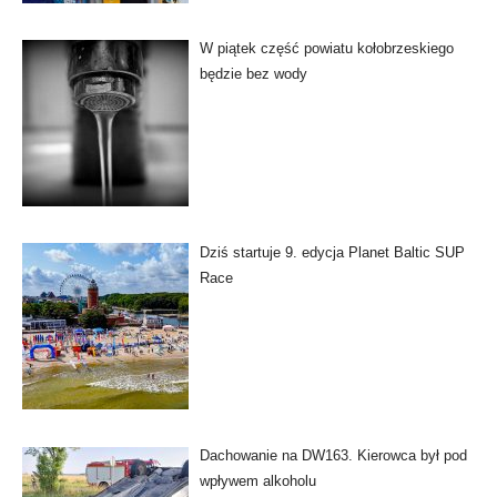
W piątek część powiatu kołobrzeskiego
będzie bez wody
Dziś startuje 9. edycja Planet Baltic SUP
Race
Dachowanie na DW163. Kierowca był pod
wpływem alkoholu