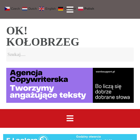
Czech
Dutch
English
German
Polish
OK!
KOŁOBRZEG