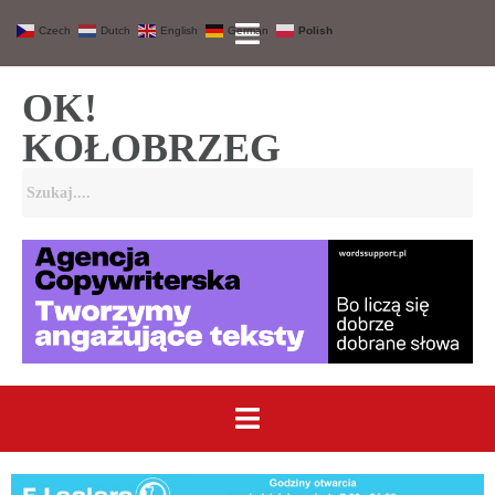
Czech
Dutch
English
German
Polish
OK!
KOŁOBRZEG