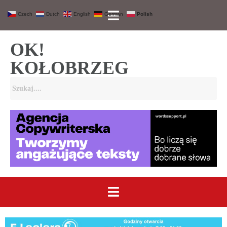
Czech
Dutch
English
German
Polish
OK!
KOŁOBRZEG