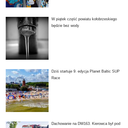
W piątek część powiatu kołobrzeskiego
będzie bez wody
Dziś startuje 9. edycja Planet Baltic SUP
Race
Dachowanie na DW163. Kierowca był pod