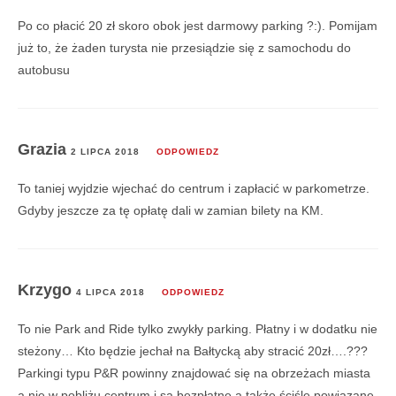
Po co płacić 20 zł skoro obok jest darmowy parking ?:). Pomijam
już to, że żaden turysta nie przesiądzie się z samochodu do
autobusu
Grazia
2 LIPCA 2018
ODPOWIEDZ
To taniej wyjdzie wjechać do centrum i zapłacić w parkometrze.
Gdyby jeszcze za tę opłatę dali w zamian bilety na KM.
Krzygo
4 LIPCA 2018
ODPOWIEDZ
To nie Park and Ride tylko zwykły parking. Płatny i w dodatku nie
steżony… Kto będzie jechał na Bałtycką aby stracić 20zł….???
Parkingi typu P&R powinny znajdować się na obrzeżach miasta
a nie w pobliżu centrum i są bezpłatne a także ściśle powiązane