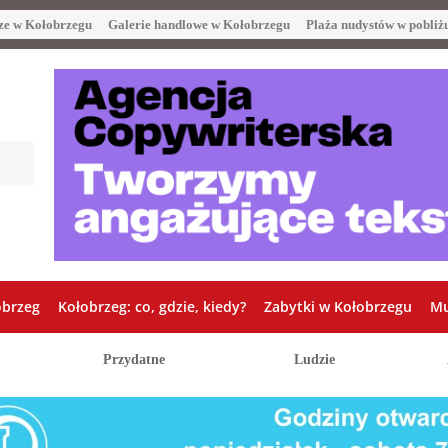
ze w Kołobrzegu
Galerie handlowe w Kołobrzegu
Plaża nudystów w pobliż
obrzeg
Kołobrzeg: co, gdzie, kiedy?
Zabytki w Kołobrzegu
Mu
Przydatne
Ludzie