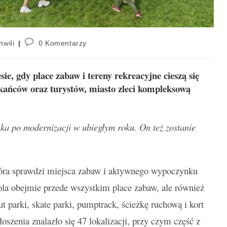
hwili
0 Komentarzy
ie, gdy place zabaw i tereny rekreacyjne cieszą się
ańców oraz turystów, miasto zleci kompleksową
ka po modernizacji w ubiegłym roku. On też zostanie
tóra sprawdzi miejsca zabaw i aktywnego wypoczynku
rola obejmie przede wszystkim place zabaw, ale również
ut parki, skate parki, pumptrack, ścieżkę ruchową i kort
szenia znalazło się 47 lokalizacji, przy czym część z