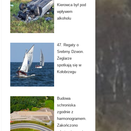
Kierowca był pod
wpływem
alkoholu
47. Regaty o
Srebrny Dzwon.
Żeglarze
spotkają się w
Kołobrzegu
Budowa
schroniska
zgodnie z
harmonogramem.
Zakończono