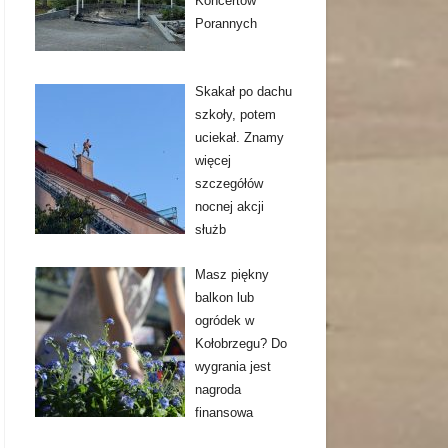
Koncertów
Porannych
Skakał po dachu
szkoły, potem
uciekał. Znamy
więcej
szczegółów
nocnej akcji
służb
Masz piękny
balkon lub
ogródek w
Kołobrzegu? Do
wygrania jest
nagroda
finansowa