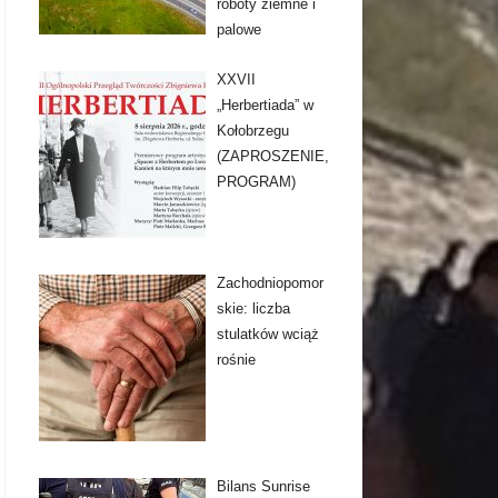
roboty ziemne i
palowe
XXVII
„Herbertiada” w
Kołobrzegu
(ZAPROSZENIE,
PROGRAM)
Zachodniopomor
skie: liczba
stulatków wciąż
rośnie
Bilans Sunrise