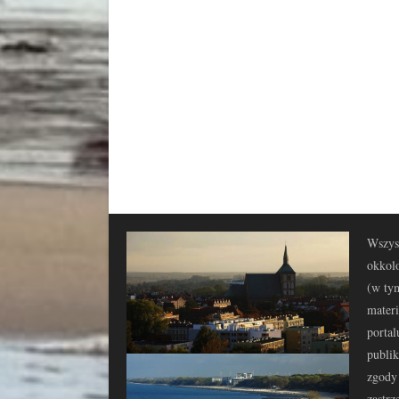
Wszyst
okkolo
(w tym
materi
portal
publi
zgody 
zastrz