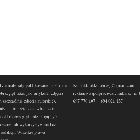
kie materiały publikowane na stronie
Kontakt: okkolobrzeg@gmail.com
brzeg.pl takie jak: artykuły, zdjęcia
reklama/współpraca/dziennikarze: nr t
697 770 107
694 021 137
 szczególnie zdjęcia autorskie),
:
ały audio i wideo są własnością
u okkolobrzeg.pl i nie mogą być
kowane lub wykorzystywane bez
redakcji. Wszelkie prawa
eżone.