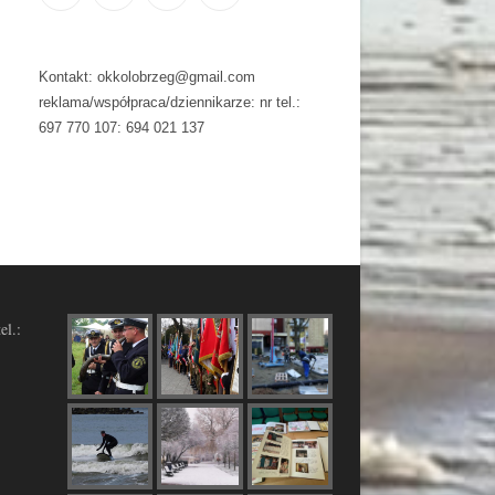
Kontakt: okkolobrzeg@gmail.com
reklama/współpraca/dziennikarze: nr tel.:
697 770 107: 694 021 137
el.: