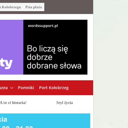
u Kołobrzegu
Psia plaża
zea
Pomniki
Port Kołobrzeg
A to ci historia!
Styl życia