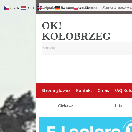
Lotnisko
Komunikacja Miejska
Markety spożywc
Czech
Dutch
English
German
Polish
OK!
KOŁOBRZEG
Strona główna
Kontakt
O nas
FAQ Koł
Ciekawe
Info