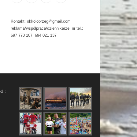
Kontakt: okkolobrzeg@gmail.com
reklama/współpraca/dziennikarze: nr tel.:
697 770 107: 694 021 137
el.: