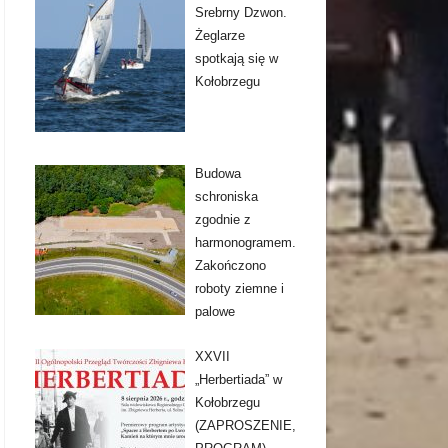
Srebrny Dzwon.
Żeglarze
spotkają się w
Kołobrzegu
Budowa
schroniska
zgodnie z
harmonogramem.
Zakończono
roboty ziemne i
palowe
XXVII
„Herbertiada” w
Kołobrzegu
(ZAPROSZENIE,