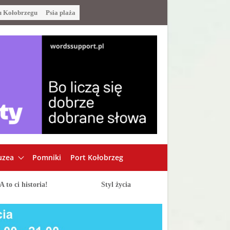
u Kołobrzegu
Psia plaża
zea
Pomniki
Port Kołobrzeg
A to ci historia!
Styl życia