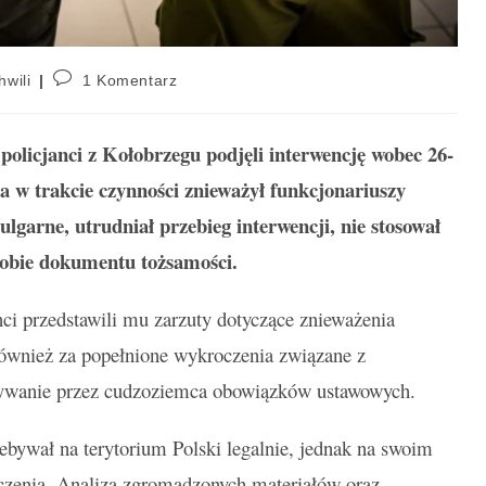
hwili
1 Komentarz
olicjanci z Kołobrzegu podjęli interwencję wobec 26-
a w trakcie czynności znieważył funkcjonariuszy
garne, utrudniał przebieg interwencji, nie stosował
 sobie dokumentu tożsamości.
i przedstawili mu zarzuty dotyczące znieważenia
również za popełnione wykroczenia związane z
nywanie przez cudzoziemca obowiązków ustawowych.
rzebywał na terytorium Polski legalnie, jednak na swoim
oczenia. Analiza zgromadzonych materiałów oraz