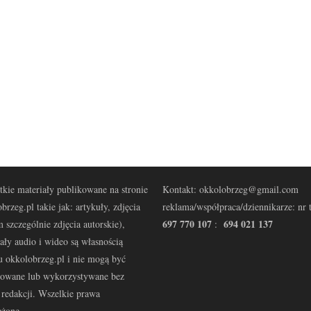
kie materiały publikowane na stronie
Kontakt: okkolobrzeg@gmail.com
brzeg.pl takie jak: artykuły, zdjęcia
reklama/współpraca/dziennikarze: nr t
697 770 107
694 021 137
 szczególnie zdjęcia autorskie),
:
ały audio i wideo są własnością
u okkolobrzeg.pl i nie mogą być
kowane lub wykorzystywane bez
redakcji. Wszelkie prawa
eżone.