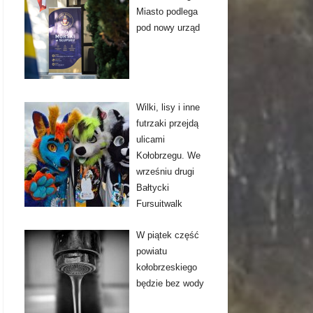
Miasto podlega
pod nowy urząd
Wilki, lisy i inne
futrzaki przejdą
ulicami
Kołobrzegu. We
wrześniu drugi
Bałtycki
Fursuitwalk
W piątek część
powiatu
kołobrzeskiego
będzie bez wody