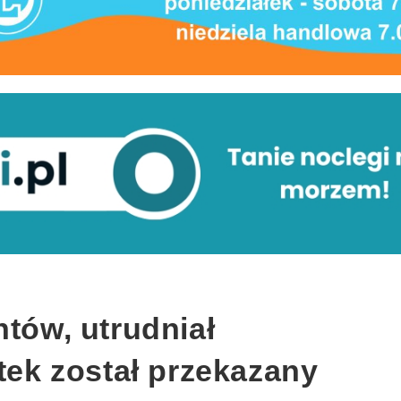
ntów, utrudniał
atek został przekazany