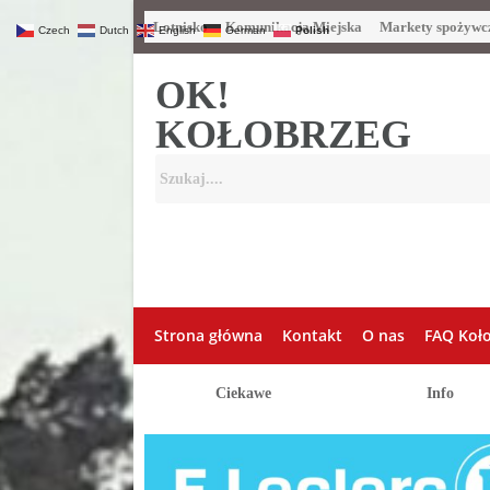
Lotnisko
Komunikacja Miejska
Markety spożywc
Czech
Dutch
English
German
Polish
OK!
KOŁOBRZEG
Strona główna
Kontakt
O nas
FAQ Koł
Ciekawe
Info