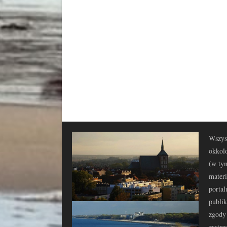
Wszyst
okkolo
(w tym
materi
portal
publi
zgody 
zastrz