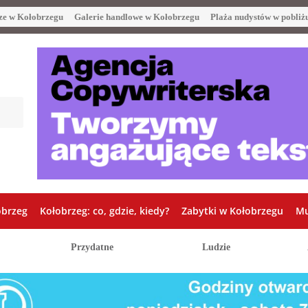
ze w Kołobrzegu
Galerie handlowe w Kołobrzegu
Plaża nudystów w pobliż
obrzeg
Kołobrzeg: co, gdzie, kiedy?
Zabytki w Kołobrzegu
Mu
Przydatne
Ludzie