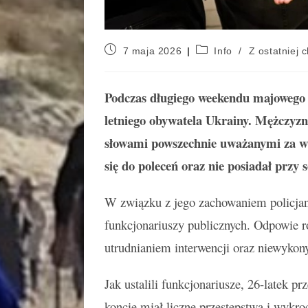
7 maja 2026
Info
/
Z ostatniej c
Podczas długiego weekendu majowego p
letniego obywatela Ukrainy. Mężczyzn
słowami powszechnie uważanymi za wul
się do poleceń oraz nie posiadał przy
W związku z jego zachowaniem policjanc
funkcjonariuszy publicznych. Odpowie 
utrudnianiem interwencji oraz niewyko
Jak ustalili funkcjonariusze, 26-latek p
koncie miał liczne przestępstwa i wykr