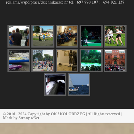
697 770 107
694 021 137
reklama/współpraca/dziennikarze: nr tel.:
:
© 2016 - 2024 Copyright by
OK ! KOŁOBRZEG
| All Rights reserved |
Made by
Strony wNet