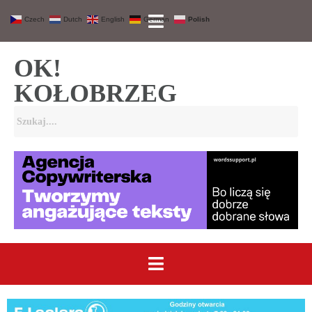
Czech
Dutch
English
German
Polish
OK!
KOŁOBRZEG