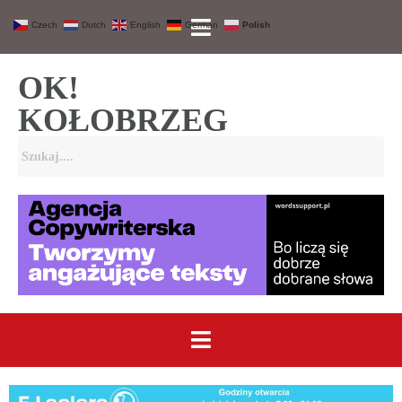
Czech
Dutch
English
German
Polish
OK!
KOŁOBRZEG