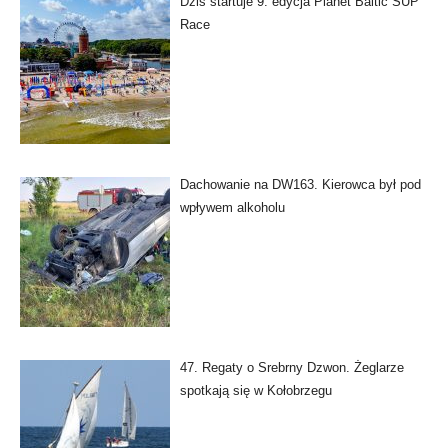
Dziś startuje 9. edycja Planet Baltic SUP
Race
Dachowanie na DW163. Kierowca był pod
wpływem alkoholu
47. Regaty o Srebrny Dzwon. Żeglarze
spotkają się w Kołobrzegu