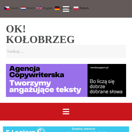
Czech
Dutch
English
German
Polish
OK!
KOŁOBRZEG