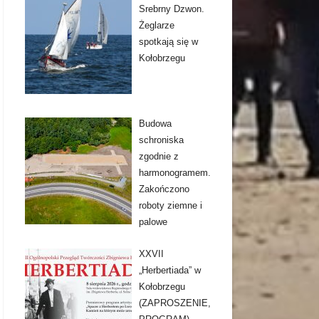
Srebrny Dzwon.
Żeglarze
spotkają się w
Kołobrzegu
Budowa
schroniska
zgodnie z
harmonogramem.
Zakończono
roboty ziemne i
palowe
XXVII
„Herbertiada” w
Kołobrzegu
(ZAPROSZENIE,