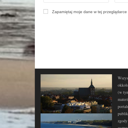
Zapamiętaj moje dane w tej przeglądarce 
Wszyst
okkolo
(w tym
materi
portal
publi
zgody 
zastrz