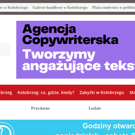
ze w Kołobrzegu
Galerie handlowe w Kołobrzegu
Plaża nudystów w pobliż
obrzeg
Kołobrzeg: co, gdzie, kiedy?
Zabytki w Kołobrzegu
Mu
Przydatne
Ludzie