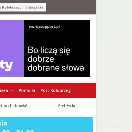
u Kołobrzegu
Psia plaża
zea
Pomniki
Port Kołobrzeg
A to ci historia!
Styl życia