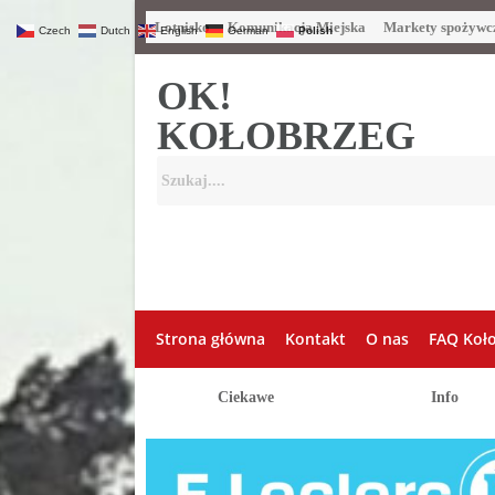
Lotnisko
Komunikacja Miejska
Markety spożywc
Czech
Dutch
English
German
Polish
OK!
KOŁOBRZEG
Strona główna
Kontakt
O nas
FAQ Koł
Ciekawe
Info