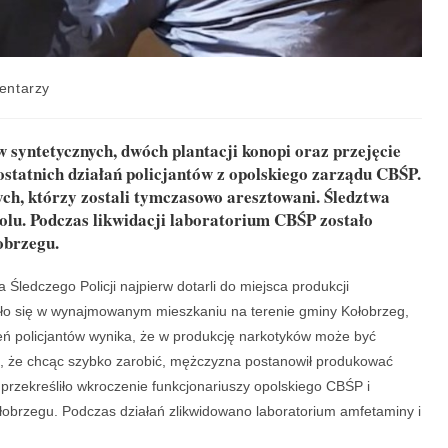
entarzy
syntetycznych, dwóch plantacji konopi oraz przejęcie
 ostatnich działań policjantów z opolskiego zarządu CBŚP.
h, którzy zostali tymczasowo aresztowani. Śledztwa
u. Podczas likwidacji laboratorium CBŚP zostało
obrzegu.
 Śledczego Policji najpierw dotarli do miejsca produkcji
ało się w wynajmowanym mieszkaniu na terenie gminy Kołobrzeg,
ń policjantów wynika, że w produkcję narkotyków może być
o, że chcąc szybko zarobić, mężczyzna postanowił produkować
 przekreśliło wkroczenie funkcjonariuszy opolskiego CBŚP i
ołobrzegu. Podczas działań zlikwidowano laboratorium amfetaminy i