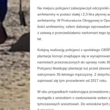
Na miejscu policjanci zabezpieczyli odczynni
amfetaminy w postaci stałej i 2,3 litra płynne
amfetaminy. W Prokuraturze Okręgowej w Opo
ilości amfetaminy, celem dalszego wprowadzeni
z ustawą o przeciwdziałaniu narkomani tego t
lat.
Kolejną realizację policjanci z opolskiego CBŚ
plantacje konopi znajdujące się w wynajmowan
namiotach przeznaczonych do uprawy rosło 369 
Policjanci likwidując plantacje tuż przed zbi
zatrzymano 35-letniego mężczyznę. Z dotychc
zajmować się tym procederem od 2017 roku.
W obu przypadkach nadzorująca prowadzone 
wystąpiła z wnioskiem o zastosowanie wobec
tymczasowych aresztowań. Do wniosków tych p