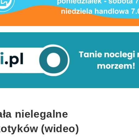
ała nielegalne
kotyków (wideo)