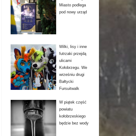
Miasto podlega
pod nowy urząd
Wilki, lisy i inne
futrzaki przejdą
ulicami
Kołobrzegu. We
wrześniu drugi
Bałtycki
Fursuitwalk
W piątek część
powiatu
kołobrzeskiego
będzie bez wody