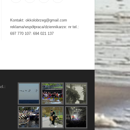
Kontakt: okkolobrzeg@gmail.com
reklama/współpraca/dziennikarze: nr tel.:
697 770 107: 694 021 137
el.: