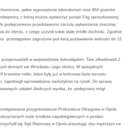
ki chemiczne, pełne wyposażenie laboratorium oraz 850 gramów
j amfetaminy, z której można wytworzyć ponad 3 kg sproszkowanej
lu podejrzanemu przedstawiono zarzuty wytworzenia znacznej
a do obrotu, z czego uczynił sobie stałe źródło dochodu. Zgodnie
ypu przestępstwo zagrożone jest karą pozbawienia wolności do 15
P przeprowadzili w województwie dolnośląskim. Tam zlikwidowali 2
ych domach we Wrocławiu i jego okolicy. W specjalnych
krzewów roślin, które były już w końcowej fazie wzrostu.
orem, zapobiegli wprowadzeniu narkotyków na rynek. Do sprawy
zasowych ustaleń śledczych wynika, że podejrzany mógł
postępowania przygotowawcze Prokuratura Okręgowa w Opolu
 zatrzymanych osób środków zapobiegawczych w postaci
rzychylił się Sąd Rejonowy w Opolu aresztując obu mężczyzn na