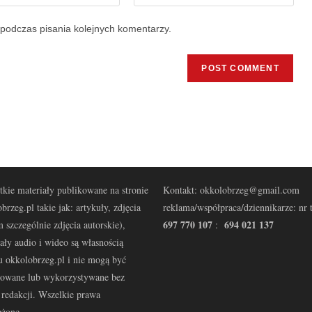
podczas pisania kolejnych komentarzy.
kie materiały publikowane na stronie
Kontakt: okkolobrzeg@gmail.com
brzeg.pl takie jak: artykuły, zdjęcia
reklama/współpraca/dziennikarze: nr t
697 770 107
694 021 137
 szczególnie zdjęcia autorskie),
:
ały audio i wideo są własnością
u okkolobrzeg.pl i nie mogą być
kowane lub wykorzystywane bez
redakcji. Wszelkie prawa
eżone.