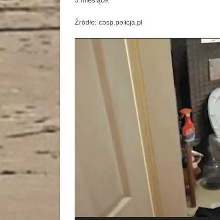
3 miesiące.
Źródło: cbsp.policja.pl
Odtwarzacz
video