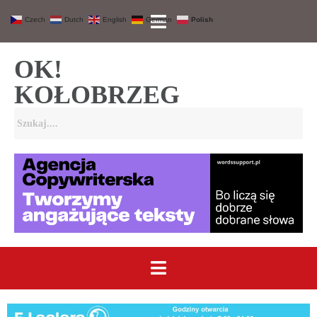
Czech
Dutch
English
German
Polish
OK!
KOŁOBRZEG