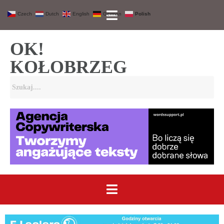
Czech
Dutch
English
German
Polish
OK!
KOŁOBRZEG