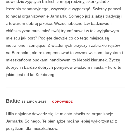
odwiedzić żyjących bliskich z mojej rodziny, skorzystać z
leczenia sanatoryjnego, zwyczajnie wypocząć. Świetny pomysł
to nadal organizowanie Jarmarku Solnego już z jakąś tradycją i
z towarem dobrej jakości. Wszechobecne tzw badziewie i
chińszczyzna musi mieć swój tryumf nawet w tak wyjątkowym
miejscu jak port? Podjęte decyzje co do tego miejsca są
nietrafione i żenujące. Z wiadomych przyczyn zabrakło rejsów
na Bornholm, ale rekompensować to wczasowiczom, turystom i
mieszkańcom budkami handlowymi to kiepski kierunek. Życzę
dobrych i bardzo dobrych pomysłów władzom miasta – kurortu
jakim jest od lat Kołobrzeg.
Baltic
18 LIPCA 2025
ODPOWIEDZ
Lillla najpierw dowiedz się ile miasto płaciło za organizację
Jarmarku Solnego. Te pieniądze można lepiej wykorzystać z
pożytkiem dla mieszkańców.