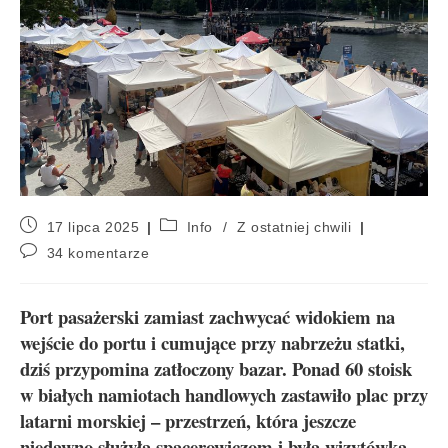
17 lipca 2025
Info
/
Z ostatniej chwili
34 komentarze
Port pasażerski zamiast zachwycać widokiem na
wejście do portu i cumujące przy nabrzeżu statki,
dziś przypomina zatłoczony bazar. Ponad 60 stoisk
w białych namiotach handlowych zastawiło plac przy
latarni morskiej – przestrzeń, która jeszcze
niedawno służyła spacerowiczom i była wizytówką