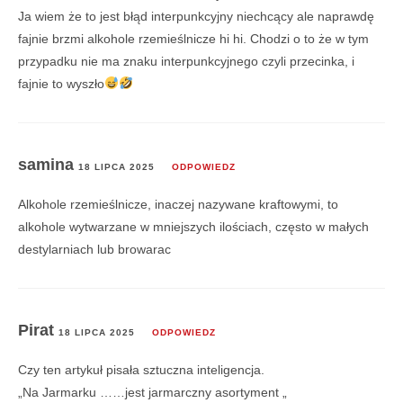
Ja wiem że to jest błąd interpunkcyjny niechcący ale naprawdę
fajnie brzmi alkohole rzemieślnicze hi hi. Chodzi o to że w tym
przypadku nie ma znaku interpunkcyjnego czyli przecinka, i
fajnie to wyszło
samina
18 LIPCA 2025
ODPOWIEDZ
Alkohole rzemieślnicze, inaczej nazywane kraftowymi, to
alkohole wytwarzane w mniejszych ilościach, często w małych
destylarniach lub browarac
Pirat
18 LIPCA 2025
ODPOWIEDZ
Czy ten artykuł pisała sztuczna inteligencja.
„Na Jarmarku ……jest jarmarczny asortyment „