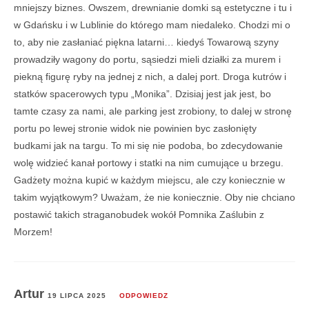
mniejszy biznes. Owszem, drewnianie domki są estetyczne i tu i
w Gdańsku i w Lublinie do którego mam niedaleko. Chodzi mi o
to, aby nie zasłaniać piękna latarni… kiedyś Towarową szyny
prowadziły wagony do portu, sąsiedzi mieli działki za murem i
piekną figurę ryby na jednej z nich, a dalej port. Droga kutrów i
statków spacerowych typu „Monika”. Dzisiaj jest jak jest, bo
tamte czasy za nami, ale parking jest zrobiony, to dalej w stronę
portu po lewej stronie widok nie powinien byc zasłonięty
budkami jak na targu. To mi się nie podoba, bo zdecydowanie
wolę widzieć kanał portowy i statki na nim cumujące u brzegu.
Gadżety można kupić w każdym miejscu, ale czy koniecznie w
takim wyjątkowym? Uważam, że nie koniecznie. Oby nie chciano
postawić takich straganobudek wokół Pomnika Zaślubin z
Morzem!
Artur
19 LIPCA 2025
ODPOWIEDZ