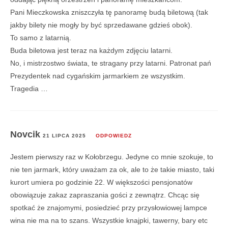
Pani Mieczkowska zniszczyła tę panoramę budą biletową (tak
jakby bilety nie mogły by być sprzedawane gdzieś obok).
To samo z latarnią.
Buda biletowa jest teraz na każdym zdjęciu latarni.
No, i mistrzostwo świata, te stragany przy latarni. Patronat pań
Prezydentek nad cygańskim jarmarkiem ze wszystkim.
Tragedia …
Novcik
21 LIPCA 2025
ODPOWIEDZ
Jestem pierwszy raz w Kołobrzegu. Jedyne co mnie szokuje, to
nie ten jarmark, który uważam za ok, ale to że takie miasto, taki
kurort umiera po godzinie 22. W większości pensjonatów
obowiązuje zakaz zapraszania gości z zewnątrz. Chcąc się
spotkać że znajomymi, posiedzieć przy przysłowiowej lampce
wina nie ma na to szans. Wszystkie knajpki, tawerny, bary etc