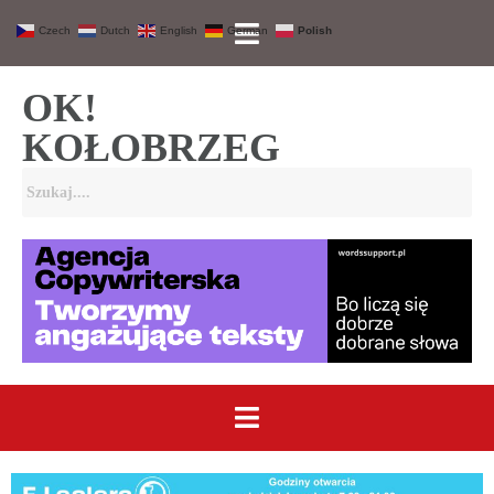
Czech
Dutch
English
German
Polish
OK!
KOŁOBRZEG