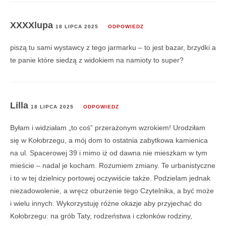
XXXXlupa
18 LIPCA 2025
ODPOWIEDZ
piszą tu sami wystawcy z tego jarmarku – to jest bazar, brzydki a
te panie które siedzą z widokiem na namioty to super?
Lilla
18 LIPCA 2025
ODPOWIEDZ
Byłam i widziałam „to coś” przerażonym wzrokiem! Urodziłam
się w Kołobrzegu, a mój dom to ostatnia zabytkowa kamienica
na ul. Spacerowej 39 i mimo iż od dawna nie mieszkam w tym
mieście – nadal je kocham. Rozumiem zmiany. Te urbanistyczne
i to w tej dzielnicy portowej oczywiście także. Podzielam jednak
niezadowolenie, a wręcz oburzenie tego Czytelnika, a być może
i wielu innych. Wykorzystuję różne okazje aby przyjechać do
Kołobrzegu: na grób Taty, rodzeństwa i członków rodziny,