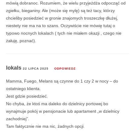
mówią dobranoc. Rozumiem, że wielu przyjeżdża odpocząć od
zgiełku, bieganiny. Ale (może się mylę) są też tacy, którzy
chcieliby posiedzieć w gronie znajomych troszeczkę dłużej,
niestety nie ma na to szans. Oczywiście nie mówię tutaj o
typowo nocnych lokalach ( tych nie miałem okazji , czego nie
żałuję, poznać).
lokals
22 LIPCA 2025
ODPOWIEDZ
Mamma, Fuego, Melans są czynne do 1 czy 2 w nocy – do
ostatniego klienta.
Jest gdzie posiedzieć.
No chyba, że ktoś ma daleko do dzielnicy portowej bo
wynajmuje pokój w pensjonacie lub apartament „w dzielnicy
zachodniej”.
Tam faktycznie nie ma nic, żadnych opcji.