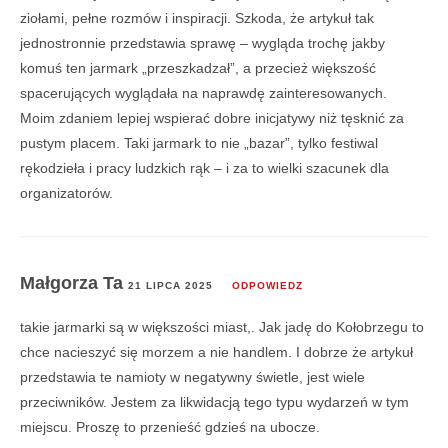
ziołami, pełne rozmów i inspiracji. Szkoda, że artykuł tak
jednostronnie przedstawia sprawę – wygląda trochę jakby
komuś ten jarmark „przeszkadzał”, a przecież większość
spacerujących wyglądała na naprawdę zainteresowanych.
Moim zdaniem lepiej wspierać dobre inicjatywy niż tęsknić za
pustym placem. Taki jarmark to nie „bazar”, tylko festiwal
rękodzieła i pracy ludzkich rąk – i za to wielki szacunek dla
organizatorów.
Małgorza Ta
21 LIPCA 2025
ODPOWIEDZ
takie jarmarki są w większości miast,. Jak jadę do Kołobrzegu to
chce nacieszyć się morzem a nie handlem. I dobrze że artykuł
przedstawia te namioty w negatywny świetle, jest wiele
przeciwników. Jestem za likwidacją tego typu wydarzeń w tym
miejscu. Proszę to przenieść gdzieś na ubocze.