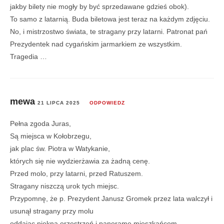
jakby bilety nie mogły by być sprzedawane gdzieś obok).
To samo z latarnią. Buda biletowa jest teraz na każdym zdjęciu.
No, i mistrzostwo świata, te stragany przy latarni. Patronat pań
Prezydentek nad cygańskim jarmarkiem ze wszystkim.
Tragedia …
mewa
21 LIPCA 2025
ODPOWIEDZ
Pełna zgoda Juras,
Są miejsca w Kołobrzegu,
jak plac św. Piotra w Watykanie,
których się nie wydzierżawia za żadną cenę.
Przed molo, przy latarni, przed Ratuszem.
Stragany niszczą urok tych miejsc.
Przypomnę, że p. Prezydent Janusz Gromek przez lata walczył i
usunął stragany przy molu
oddając piękną orzestrzeń i panoramę mieszkańcom.