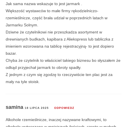
Jak sama nazwa wskazuje to jest jarmark .
Większość wystawców to małe firmy rękodzielniczo-
rzemieślnicze, część brała udział w poprzednich latach w
Jarmarku Solnym.
Dziwne że czytelnikowi nie przeszkadza asortyment w
drewnianych budkach, kapibara z Aliekspress lub tabliczka z
imieniem wzorowana na tablicę rejestracyjną- to jest dopiero
bazar.
Chyba że czytelnik to właściciel takiego biznesu bo słyszałem że
odkąd przyjechał jarmark to obroty spadły.
Z jednym z czym się zgodzę to rzeczywiście ten plac jest za
mały na tyle stoisk.
samina
18 LIPCA 2025
ODPOWIEDZ
Alkohole rzemieślnicze, inaczej nazywane kraftowymi, to
alkohole wytwarzane w mniejszych ilościach, często w małych