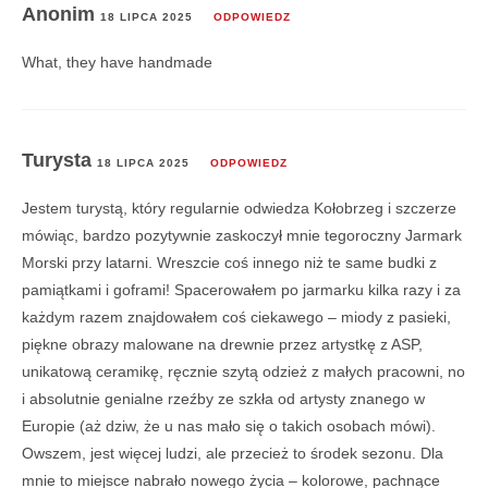
Anonim
18 LIPCA 2025
ODPOWIEDZ
What, they have handmade
Turysta
18 LIPCA 2025
ODPOWIEDZ
Jestem turystą, który regularnie odwiedza Kołobrzeg i szczerze
mówiąc, bardzo pozytywnie zaskoczył mnie tegoroczny Jarmark
Morski przy latarni. Wreszcie coś innego niż te same budki z
pamiątkami i goframi! Spacerowałem po jarmarku kilka razy i za
każdym razem znajdowałem coś ciekawego – miody z pasieki,
piękne obrazy malowane na drewnie przez artystkę z ASP,
unikatową ceramikę, ręcznie szytą odzież z małych pracowni, no
i absolutnie genialne rzeźby ze szkła od artysty znanego w
Europie (aż dziw, że u nas mało się o takich osobach mówi).
Owszem, jest więcej ludzi, ale przecież to środek sezonu. Dla
mnie to miejsce nabrało nowego życia – kolorowe, pachnące