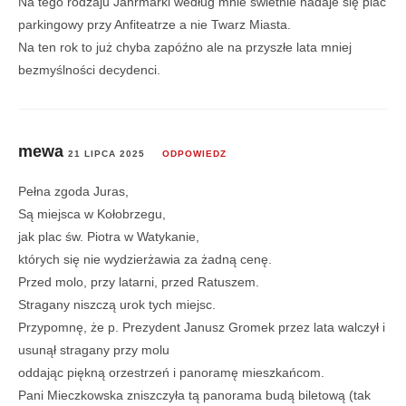
Na tego rodzaju Jahrmarki według mnie świetnie nadaje się plac
parkingowy przy Anfiteatrze a nie Twarz Miasta.
Na ten rok to już chyba zapóźno ale na przyszłe lata mniej
bezmyślności decydenci.
mewa
21 LIPCA 2025
ODPOWIEDZ
Pełna zgoda Juras,
Są miejsca w Kołobrzegu,
jak plac św. Piotra w Watykanie,
których się nie wydzierżawia za żadną cenę.
Przed molo, przy latarni, przed Ratuszem.
Stragany niszczą urok tych miejsc.
Przypomnę, że p. Prezydent Janusz Gromek przez lata walczył i
usunął stragany przy molu
oddając piękną orzestrzeń i panoramę mieszkańcom.
Pani Mieczkowska zniszczyła tą panorama budą biletową (tak