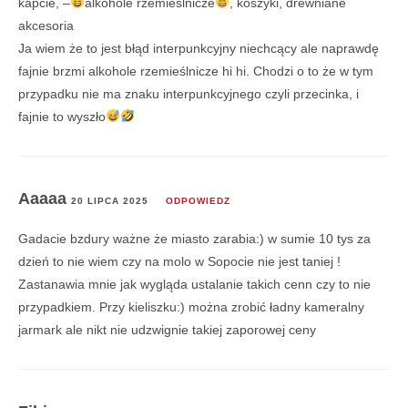
kapcie, –
alkohole rzemieślnicze
, koszyki, drewniane
akcesoria
Ja wiem że to jest błąd interpunkcyjny niechcący ale naprawdę
fajnie brzmi alkohole rzemieślnicze hi hi. Chodzi o to że w tym
przypadku nie ma znaku interpunkcyjnego czyli przecinka, i
fajnie to wyszło
Aaaaa
20 LIPCA 2025
ODPOWIEDZ
Gadacie bzdury ważne że miasto zarabia:) w sumie 10 tys za
dzień to nie wiem czy na molo w Sopocie nie jest taniej !
Zastanawia mnie jak wygląda ustalanie takich cenn czy to nie
przypadkiem. Przy kieliszku:) można zrobić ładny kameralny
jarmark ale nikt nie udzwignie takiej zaporowej ceny