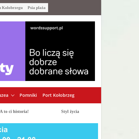
u Kołobrzegu
Psia plaża
zea
Pomniki
Port Kołobrzeg
A to ci historia!
Styl życia