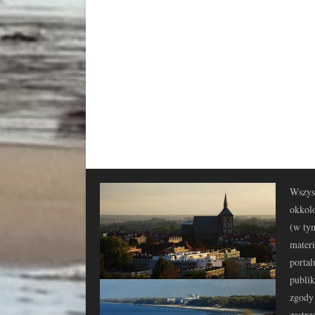
Wszyst
okkolo
(w tym
materi
portal
publi
zgody 
zastrz