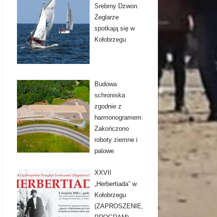
Srebrny Dzwon.
Żeglarze
spotkają się w
Kołobrzegu
Budowa
schroniska
zgodnie z
harmonogramem.
Zakończono
roboty ziemne i
palowe
XXVII
„Herbertiada” w
Kołobrzegu
(ZAPROSZENIE,