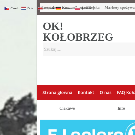
Lotnisko
Komunikacja Miejska
Markety spożywc
Czech
Dutch
English
German
Polish
OK!
KOŁOBRZEG
Strona główna
Kontakt
O nas
FAQ Koł
Ciekawe
Info