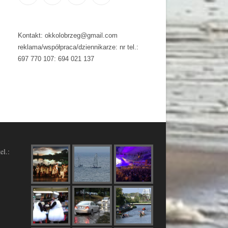
Kontakt: okkolobrzeg@gmail.com
reklama/współpraca/dziennikarze: nr tel.:
697 770 107: 694 021 137
el.: