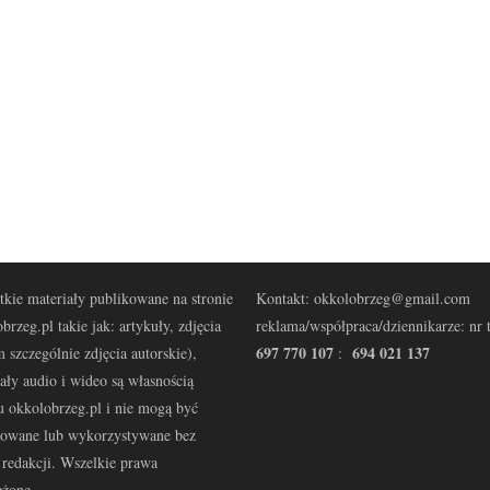
kie materiały publikowane na stronie
Kontakt: okkolobrzeg@gmail.com
brzeg.pl takie jak: artykuły, zdjęcia
reklama/współpraca/dziennikarze: nr t
697 770 107
694 021 137
 szczególnie zdjęcia autorskie),
:
ały audio i wideo są własnością
u okkolobrzeg.pl i nie mogą być
kowane lub wykorzystywane bez
redakcji. Wszelkie prawa
eżone.