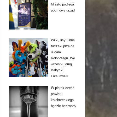
Miasto podlega
pod nowy urząd
Wilki, lisy i inne
futrzaki przejdą
ulicami
Kołobrzegu. We
wrześniu drugi
Bałtycki
Fursuitwalk
W piątek część
powiatu
kołobrzeskiego
będzie bez wody