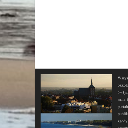
Wszyst
okkolo
(w tym
materi
portal
publi
zgody 
zastrz