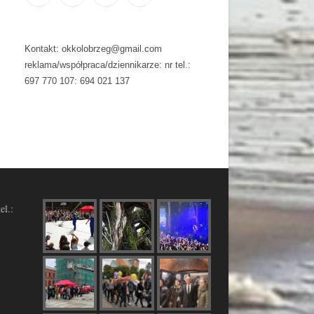
Kontakt: okkolobrzeg@gmail.com
reklama/współpraca/dziennikarze: nr tel.:
697 770 107: 694 021 137
el.: