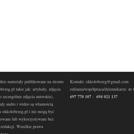
kie materiały publikowane na stronie
Kontakt: okkolobrzeg@gmail.com
brzeg.pl takie jak: artykuły, zdjęcia
reklama/współpraca/dziennikarze: nr t
697 770 107
694 021 137
 szczególnie zdjęcia autorskie),
:
ały audio i wideo są własnością
u okkolobrzeg.pl i nie mogą być
kowane lub wykorzystywane bez
redakcji. Wszelkie prawa
eżone.