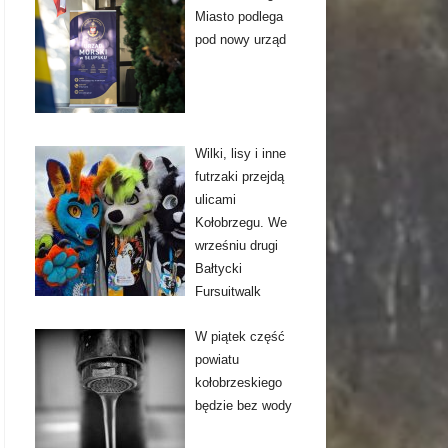
Miasto podlega
pod nowy urząd
Wilki, lisy i inne
futrzaki przejdą
ulicami
Kołobrzegu. We
wrześniu drugi
Bałtycki
Fursuitwalk
W piątek część
powiatu
kołobrzeskiego
będzie bez wody