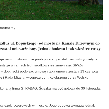
omentarzy
wzdłuż ul. Łopuskiego (od mostu na Kanale Drzewnym do
został unieważniony. Jednak budowa i tak wkrótce ruszy.
e nam możliwość, że jeżeli przetarg został nierozstrzygnięty, a
nwestycje w ramach tych środków i nie zmieniając SIWZu
 – dop. red.) podpisać umowę i taka umowa została 13 czerwca
sji Rada Miasta, wiceprezydent Kołobrzegu Jerzy Wolski.
ykona ją firma STRABAG. Ścieżka ma być gotowa do 30 listopada.
w ścieżek rowerowych w mieście. Jego budowa wymaga jednak