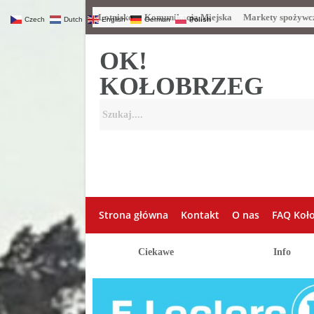
Lotnisko
Komunikacja Miejska
Markety spożywc
Czech
Dutch
English
German
Polish
OK!
KOŁOBRZEG
Strona główna
Kontakt
O nas
FAQ Koł
Ciekawe
Info