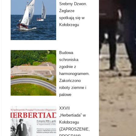
Srebrny Dzwon.
Żeglarze
spotkają się w
Kołobrzegu
Budowa
schroniska
zgodnie z
harmonogramem.
Zakończono
roboty ziemne i
palowe
XXVII
„Herbertiada” w
Kołobrzegu
(ZAPROSZENIE,