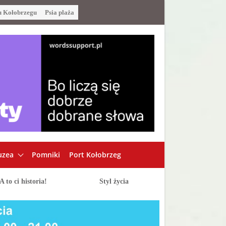
u Kołobrzegu
Psia plaża
zea
Pomniki
Port Kołobrzeg
A to ci historia!
Styl życia