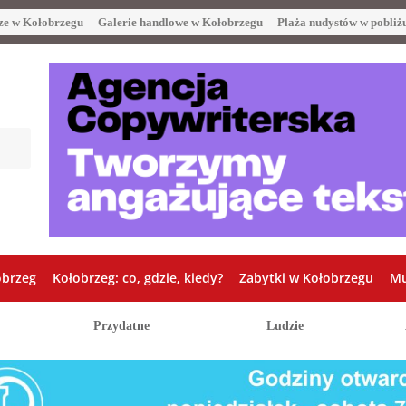
ze w Kołobrzegu
Galerie handlowe w Kołobrzegu
Plaża nudystów w pobliż
obrzeg
Kołobrzeg: co, gdzie, kiedy?
Zabytki w Kołobrzegu
Mu
Przydatne
Ludzie