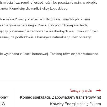
h miasta i szczególnej ostrożności, bo powstanie m.in. w obrębie
tanów Klonolistnych, wzdłuż ulicy Łopuskiego.
zie miała 2 metry szerokości. Na odcinku między platanami
 kruszywa mineralnego. Prace przy pomnikowej alei będą
Między platanami dla zachowania niezbędnych warunków wodnych
ralnej, na podbudowie z kruszywa naturalnego, bez obrzeży
ie wykonana z kostki betonowej. Zostaną również przebudowane
Następny wpis
ebie?
Koniec spekulacji. Zapowiadany transferowy hit
o. W
Kotwicy Energi stał się faktem