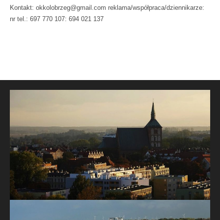
Kontakt: okkolobrzeg@gmail.com reklama/współpraca/dziennikarze:
nr tel.: 697 770 107: 694 021 137