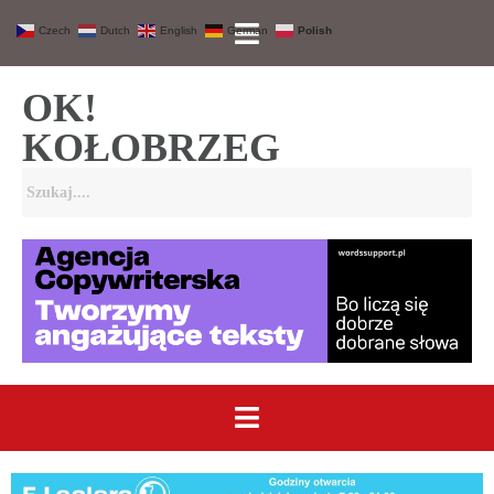
Czech
Dutch
English
German
Polish
OK!
KOŁOBRZEG