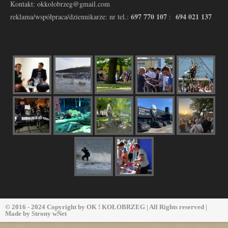
Kontakt: okkolobrzeg@gmail.com
697 770 107
694 021 137
reklama/współpraca/dziennikarze: nr tel.:
:
© 2016 - 2024 Copyright by
OK ! KOŁOBRZEG
| All Rights reserved |
Made by
Strony wNet