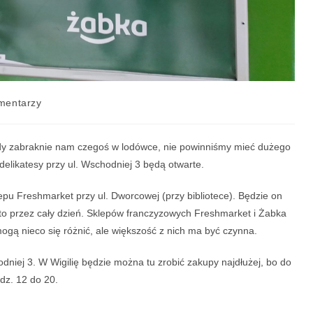
mentarzy
gdy zabraknie nam czegoś w lodówce, nie powinniśmy mieć dużego
delikatesy przy ul. Wschodniej 3 będą otwarte.
epu Freshmarket przy ul. Dworcowej (przy bibliotece). Będzie on
 to przez cały dzień. Sklepów franczyzowych Freshmarket i Żabka
mogą nieco się różnić, ale większość z nich ma być czynna.
dniej 3. W Wigilię będzie można tu zrobić zakupy najdłużej, bo do
dz. 12 do 20.