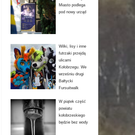
Miasto podlega
pod nowy urząd
Wilki, lisy i inne
futrzaki przejdą
ulicami
Kołobrzegu. We
wrześniu drugi
Bałtycki
Fursuitwalk
W piątek część
powiatu
kołobrzeskiego
będzie bez wody