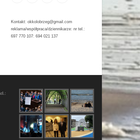
Kontakt: okkolobrzeg@gmail.com
reklama/współpraca/dziennikarze: nr tel.:
697 770 107: 694 021 137
el.: