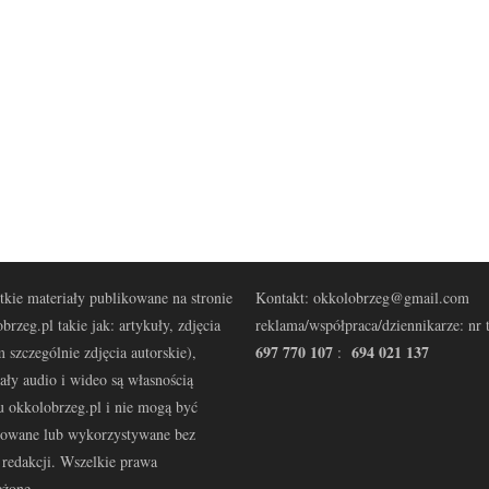
kie materiały publikowane na stronie
Kontakt: okkolobrzeg@gmail.com
brzeg.pl takie jak: artykuły, zdjęcia
reklama/współpraca/dziennikarze: nr t
697 770 107
694 021 137
 szczególnie zdjęcia autorskie),
:
ały audio i wideo są własnością
u okkolobrzeg.pl i nie mogą być
kowane lub wykorzystywane bez
redakcji. Wszelkie prawa
eżone.