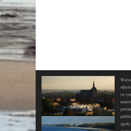
Wszyst
okkolo
(w tym
materi
portal
publi
zgody 
zastrz