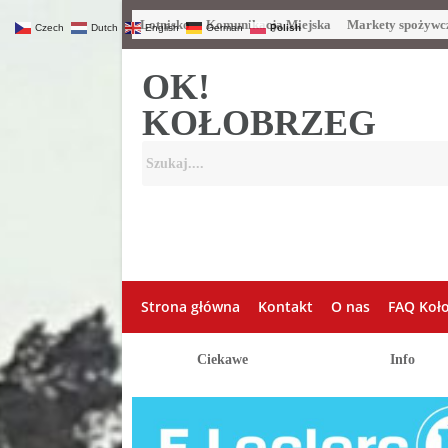
Lotnisko
Komunikacja Miejska
Markety spożywc
Czech
Dutch
English
German
Polish
OK!
KOŁOBRZEG
Strona główna
Kontakt
O nas
FAQ Koł
Ciekawe
Info