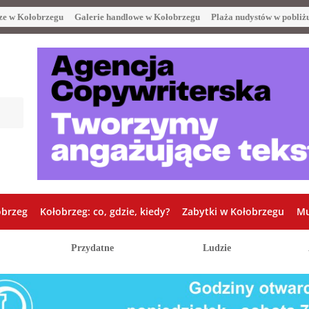
ze w Kołobrzegu
Galerie handlowe w Kołobrzegu
Plaża nudystów w pobliż
obrzeg
Kołobrzeg: co, gdzie, kiedy?
Zabytki w Kołobrzegu
Mu
Przydatne
Ludzie