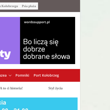
u Kołobrzegu
Psia plaża
zea
Pomniki
Port Kołobrzeg
A to ci historia!
Styl życia