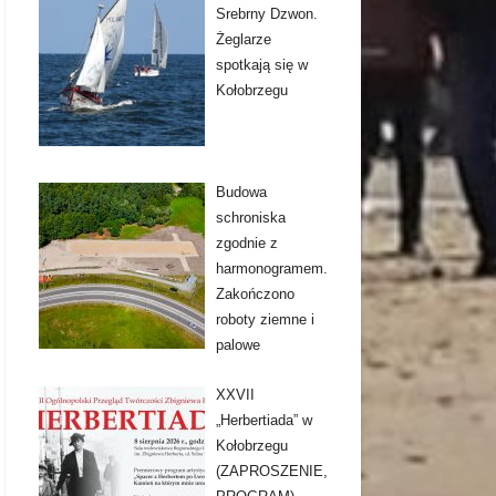
Srebrny Dzwon.
Żeglarze
spotkają się w
Kołobrzegu
Budowa
schroniska
zgodnie z
harmonogramem.
Zakończono
roboty ziemne i
palowe
XXVII
„Herbertiada” w
Kołobrzegu
(ZAPROSZENIE,