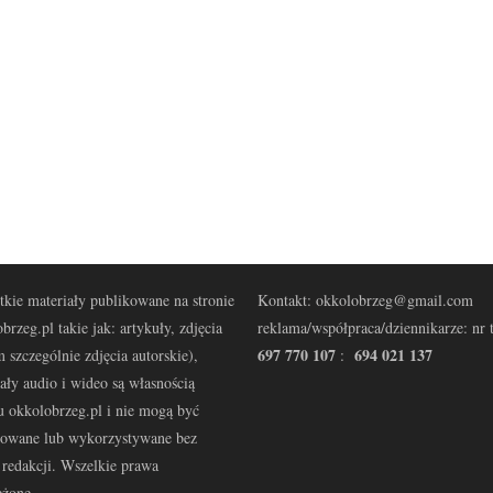
kie materiały publikowane na stronie
Kontakt: okkolobrzeg@gmail.com
brzeg.pl takie jak: artykuły, zdjęcia
reklama/współpraca/dziennikarze: nr t
697 770 107
694 021 137
 szczególnie zdjęcia autorskie),
:
ały audio i wideo są własnością
u okkolobrzeg.pl i nie mogą być
kowane lub wykorzystywane bez
redakcji. Wszelkie prawa
eżone.