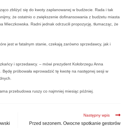
acząco zbliżyć się do kwoty zaplanowanej w budżecie. Rada i tak
mnijmy, że ostatnio o zwiększenie dofinansowania z budżetu miasta
nna Mieczkowska. Radni jednak odrzucili propozycję, tłumacząc, że
óre jest w fatalnym stanie, czekają zarówno sprzedawcy, jak i
ieszkańcy i sprzedawcy. – mówi prezydent Kołobrzegu Anna
. Będę próbowała wprowadzić tę kwotę na następnej sesji w
dnych.
sama przebudowa ruszy co najmniej miesiąc później.
Następny wpis
owski
Przed sezonem. Owocne spotkanie gestorów