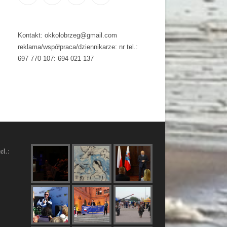
Kontakt: okkolobrzeg@gmail.com
reklama/współpraca/dziennikarze: nr tel.:
697 770 107: 694 021 137
el.: