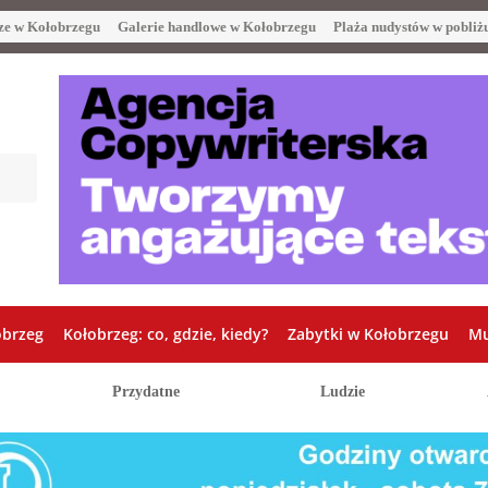
ze w Kołobrzegu
Galerie handlowe w Kołobrzegu
Plaża nudystów w pobliż
obrzeg
Kołobrzeg: co, gdzie, kiedy?
Zabytki w Kołobrzegu
Mu
Przydatne
Ludzie