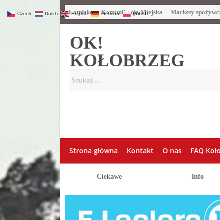
Lotnisko
Komunikacja Miejska
Markety spożywc
Czech
Dutch
English
German
Polish
OK!
KOŁOBRZEG
Strona główna
Kontakt
O nas
FAQ Koł
Ciekawe
Info