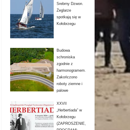
Srebrny Dzwon.
Żeglarze
spotkają się w
Kołobrzegu
Budowa
schroniska
zgodnie z
harmonogramem.
Zakończono
roboty ziemne i
palowe
XXVII
„Herbertiada” w
Kołobrzegu
(ZAPROSZENIE,