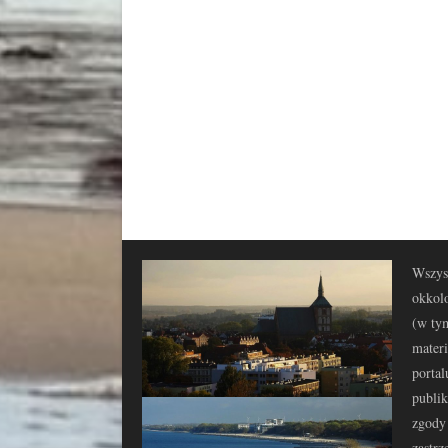
Wszyst
okkolo
(w tym
materi
portal
publi
zgody 
zastrz