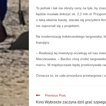
To jednak i tak nie obniży ceny na tyle, by zn
będzie musiała dołożyć ok. 2,2 mln zł. Przypo
o taką właśnie kwotę, starała się prezydent A
nie zapoznali się z projektem.
Na modernizację kołobrzeskiego targowiska, kt
kupujący.
– Realizacji tej inwestycji oczekują od nas m
Mieczkowska. – Bardzo chcę zrobić targowisko
marcu. W międzyczasie będę przekonywała ra
Oznacza to, że cała procedura przetargowa i 
Previous Post
Kino Wybrzeże zaczyna dziś grać szpieg