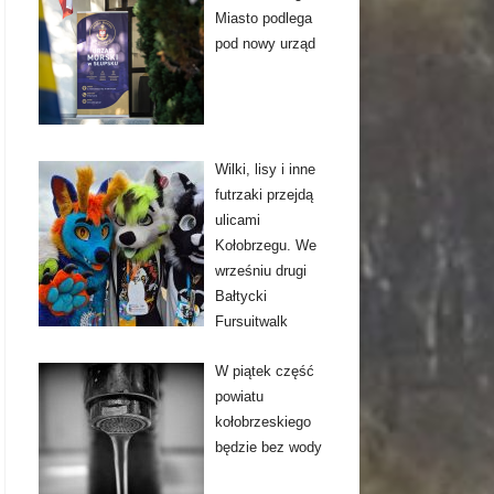
Miasto podlega
pod nowy urząd
Wilki, lisy i inne
futrzaki przejdą
ulicami
Kołobrzegu. We
wrześniu drugi
Bałtycki
Fursuitwalk
W piątek część
powiatu
kołobrzeskiego
będzie bez wody