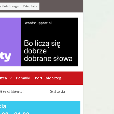
u Kołobrzegu
Psia plaża
zea
Pomniki
Port Kołobrzeg
A to ci historia!
Styl życia