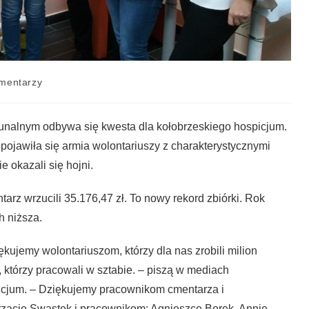
mentarzy
munalnym odbywa się kwesta dla kołobrzeskiego hospicjum.
ojawiła się armia wolontariuszy z charakterystycznymi
 okazali się hojni.
rz wrzucili 35.176,47 zł. To nowy rekord zbiórki. Rok
ch niższa.
ujemy wolontariuszom, którzy dla nas zrobili milion
 którzy pracowali w sztabie. – piszą w mediach
icjum. – Dziękujemy pracownikom cmentarza i
rzacie Swastek i pracownikom: Agnieszce Borek, Annie