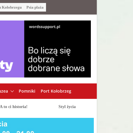
u Kołobrzegu
Psia plaża
zea
Pomniki
Port Kołobrzeg
A to ci historia!
Styl życia