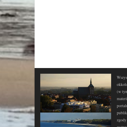
Wszyst
okkolo
(w tym
materi
portal
publi
zgody 
zastrz