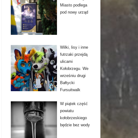
Miasto podlega
pod nowy urząd
Wilki, lisy i inne
futrzaki przejdą
ulicami
Kołobrzegu. We
wrześniu drugi
Bałtycki
Fursuitwalk
W piątek część
powiatu
kołobrzeskiego
będzie bez wody