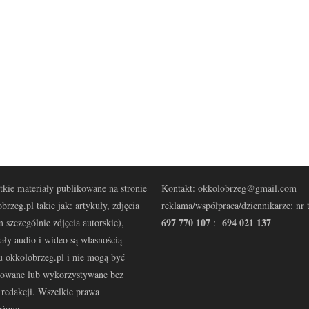
kie materiały publikowane na stronie
Kontakt: okkolobrzeg@gmail.com
brzeg.pl takie jak: artykuły, zdjęcia
reklama/współpraca/dziennikarze: nr t
697 770 107
694 021 137
 szczególnie zdjęcia autorskie),
:
ały audio i wideo są własnością
u okkolobrzeg.pl i nie mogą być
kowane lub wykorzystywane bez
redakcji. Wszelkie prawa
eżone.