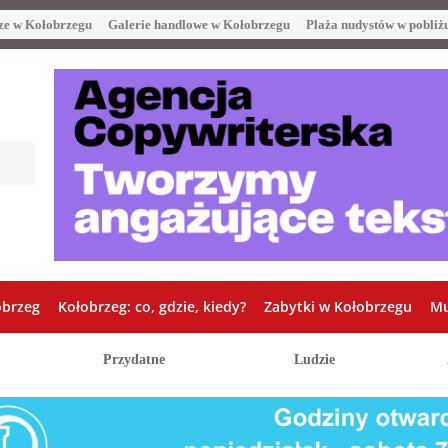
ze w Kołobrzegu
Galerie handlowe w Kołobrzegu
Plaża nudystów w pobliż
obrzeg
Kołobrzeg: co, gdzie, kiedy?
Zabytki w Kołobrzegu
Mu
Przydatne
Ludzie