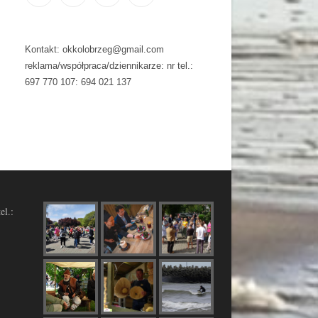
Kontakt: okkolobrzeg@gmail.com
reklama/współpraca/dziennikarze: nr tel.:
697 770 107: 694 021 137
el.: