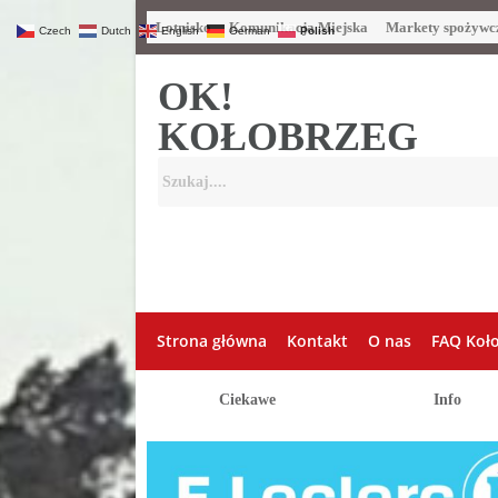
Lotnisko
Komunikacja Miejska
Markety spożywc
Czech
Dutch
English
German
Polish
OK!
KOŁOBRZEG
Strona główna
Kontakt
O nas
FAQ Koł
Ciekawe
Info