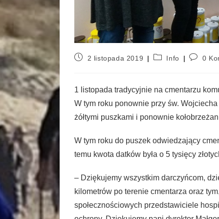
2 listopada 2019
Info
0 Ko
1 listopada tradycyjnie na cmentarzu ko
W tym roku ponownie przy św. Wojciecha p
żółtymi puszkami i ponownie kołobrzeżanie
W tym roku do puszek odwiedzający cmenta
temu kwota datków była o 5 tysięcy złoty
– Dziękujemy wszystkim darczyńcom, dzięk
kilometrów po terenie cmentarza oraz tym,
społecznościowych przedstawiciele hosp
ochrony. Dziękujemy pani dyrektor Małgo