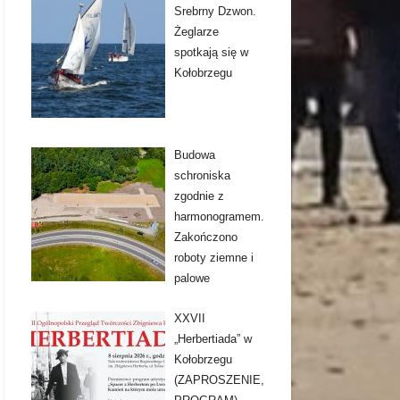
Srebrny Dzwon.
Żeglarze
spotkają się w
Kołobrzegu
Budowa
schroniska
zgodnie z
harmonogramem.
Zakończono
roboty ziemne i
palowe
XXVII
„Herbertiada” w
Kołobrzegu
(ZAPROSZENIE,