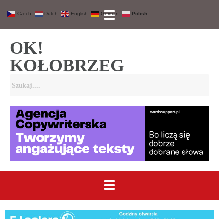
Czech
Dutch
English
German
Polish
OK!
KOŁOBRZEG