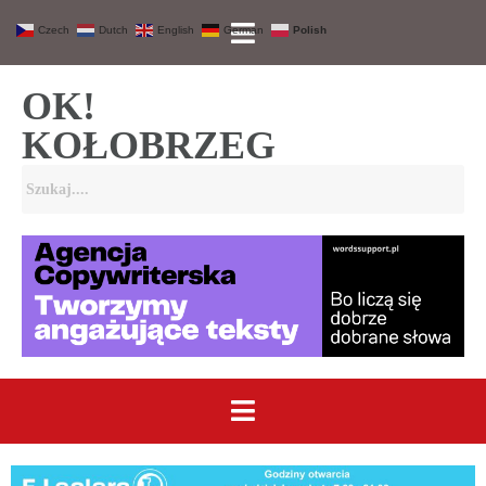
Czech
Dutch
English
German
Polish
OK!
KOŁOBRZEG