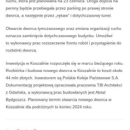
ruchu, która jest planowana na 23 czerwca. Droga dojścia na
perony będzie przebiegała przez parking po prawej stronie
dworca, a następnie przez „rękaw” i dotychczasowy tunel.
Otwarcie dworca tymczasowego oraz zmiana organizacji ruchu
oznacza zamknięcie dotychczasowego budynku. Umożliwi
to wykonawcy prac rozszerzenie frontu robót i przystąpienie do
rozbiórki dworca.
Inwestycja w Koszalinie rozpoczęła się w marcu bieżącego roku.
Rozbiórka i budowa nowego dworca w Koszalinie to koszt około
44 mln złotych. Inwestorem są Polskie Koleje Państwowe S.A.
Dokumentację projektową opracowała pracownia TBI Architekci
z Gdańska, a wykonawcą prac budowlanych jest Alstal
Bydgoszcz. Planowany termin otwarcia nowego dworca w
Koszalinie dla podróżnych to koniec 2024 roku.